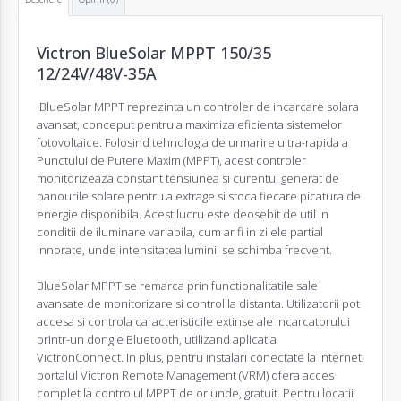
Victron BlueSolar MPPT 150/35
12/24V/48V-35A
BlueSolar MPPT reprezinta un controler de incarcare solara
avansat, conceput pentru a maximiza eficienta sistemelor
fotovoltaice. Folosind tehnologia de urmarire ultra-rapida a
Punctului de Putere Maxim (MPPT), acest controler
monitorizeaza constant tensiunea si curentul generat de
panourile solare pentru a extrage si stoca fiecare picatura de
energie disponibila. Acest lucru este deosebit de util in
conditii de iluminare variabila, cum ar fi in zilele partial
innorate, unde intensitatea luminii se schimba frecvent.
BlueSolar MPPT se remarca prin functionalitatile sale
avansate de monitorizare si control la distanta. Utilizatorii pot
accesa si controla caracteristicile extinse ale incarcatorului
printr-un dongle Bluetooth, utilizand aplicatia
VictronConnect. In plus, pentru instalari conectate la internet,
portalul Victron Remote Management (VRM) ofera acces
complet la controlul MPPT de oriunde, gratuit. Pentru locatii