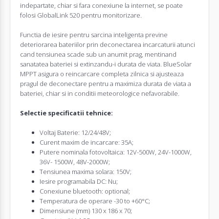
indepartate, chiar si fara conexiune la internet, se poate
folosi GlobalLink 520 pentru monitorizare.
Functia de iesire pentru sarcina inteligenta previne
deteriorarea bateriilor prin deconectarea incarcaturii atunci
cand tensiunea scade sub un anumit prag, mentinand
sanatatea bateriei si extinzandu-i durata de viata. BlueSolar
MPPT asigura o reincarcare completa zilnica si ajusteaza
pragul de deconectare pentru a maximiza durata de viata a
bateriei, chiar si in conditii meteorologice nefavorabile.
Selectie specificatii tehnice:
Voltaj Baterie: 12/24/48V;
Curent maxim de incarcare: 35A;
Putere nominala fotovoltaica: 12V-500W, 24V-1000W,
36V- 1500W, 48V-2000W;
Tensiunea maxima solara: 150V;
Iesire programabila DC: Nu;
Conexiune bluetooth: optional;
Temperatura de operare -30 to +60°C;
Dimensiune (mm) 130 x 186 x 70;