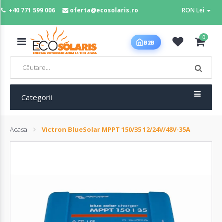
+40 771 599 006
oferta@ecosolaris.ro
RON Lei
MENIU
0
B2B
Acasa
Panouri
fotovoltaice
Categorii
Acasa
Victron BlueSolar MPPT 150/35 12/24V/48V-35A
Sisteme
fotovoltaice
Baterii
deep
cycle