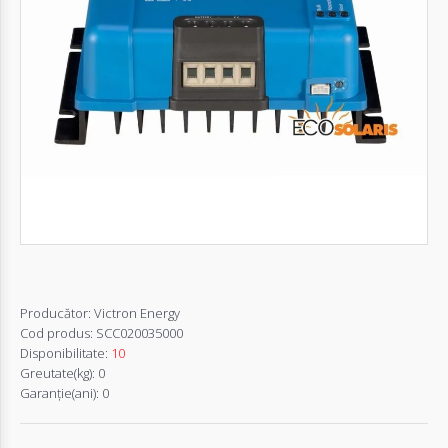
Autentifică-
te
Înregistrează-
te
Configurator
Cerere
Oferta
Producător:
Victron Energy
Cod produs:
SCC020035000
Disponibilitate:
10
Greutate(kg):
0
Garanţie(ani):
0