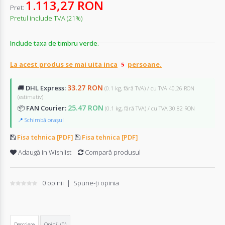
1.113,27 RON
Pret:
Pretul include TVA (21%)
Include taxa de timbru verde.
La acest produs se mai uita inca
persoane.
33.27 RON
🚚
DHL Express:
(0.1 kg, fără TVA) / cu TVA 40.26 RON
(estimativ)
25.47 RON
📦
FAN Courier:
(0.1 kg, fără TVA) / cu TVA 30.82 RON
📍 Schimbă orașul
Fisa tehnica [PDF]
Fisa tehnica [PDF]
Adaugă in Wishlist
Compară produsul
0 opinii
|
Spune-ţi opinia
Descriere
Opinii (0)