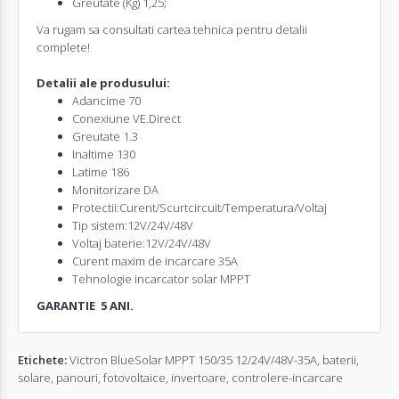
Greutate (Kg) 1,25;
Va rugam sa consultati cartea tehnica pentru detalii
complete!
Detalii ale produsului:
Adancime 70
Conexiune VE.Direct
Greutate 1.3
Inaltime 130
Latime 186
Monitorizare DA
Protectii:Curent/Scurtcircuit/Temperatura/Voltaj
Tip sistem:12V/24V/48V
Voltaj baterie:12V/24V/48V
Curent maxim de incarcare 35A
Tehnologie incarcator solar MPPT
GARANTIE 5 ANI.
Etichete:
Victron BlueSolar MPPT 150/35 12/24V/48V-35A
,
baterii
,
solare
,
panouri
,
fotovoltaice
,
invertoare
,
controlere-incarcare