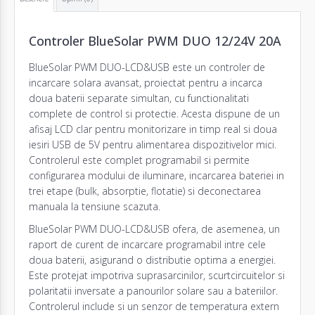
Controler BlueSolar PWM DUO 12/24V 20A
BlueSolar PWM DUO-LCD&USB este un controler de
incarcare solara avansat, proiectat pentru a incarca
doua baterii separate simultan, cu functionalitati
complete de control si protectie. Acesta dispune de un
afisaj LCD clar pentru monitorizare in timp real si doua
iesiri USB de 5V pentru alimentarea dispozitivelor mici.
Controlerul este complet programabil si permite
configurarea modului de iluminare, incarcarea bateriei in
trei etape (bulk, absorptie, flotatie) si deconectarea
manuala la tensiune scazuta.
BlueSolar PWM DUO-LCD&USB ofera, de asemenea, un
raport de curent de incarcare programabil intre cele
doua baterii, asigurand o distributie optima a energiei.
Este protejat impotriva suprasarcinilor, scurtcircuitelor si
polaritatii inversate a panourilor solare sau a bateriilor.
Controlerul include si un senzor de temperatura extern