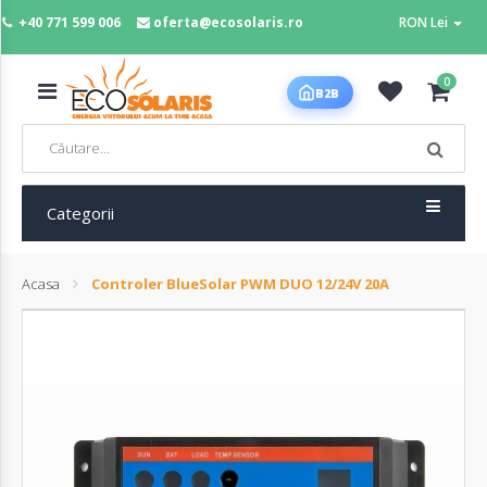
+40 771 599 006
oferta@ecosolaris.ro
RON Lei
MENIU
0
B2B
Acasa
Panouri
fotovoltaice
Categorii
Acasa
Controler BlueSolar PWM DUO 12/24V 20A
Sisteme
fotovoltaice
Baterii
deep
cycle