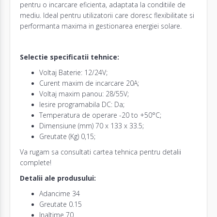
pentru o incarcare eficienta, adaptata la conditiile de
mediu. Ideal pentru utilizatorii care doresc flexibilitate si
performanta maxima in gestionarea energiei solare.
Selectie specificatii tehnice:
Voltaj Baterie: 12/24V;
Curent maxim de incarcare 20A;
Voltaj maxim panou: 28/55V;
Iesire programabila DC: Da;
Temperatura de operare -20 to +50°C;
Dimensiune (mm) 70 x 133 x 33.5;
Greutate (Kg) 0,15;
Va rugam sa consultati cartea tehnica pentru detalii
complete!
Detalii ale produsului:
Adancime 34
Greutate 0.15
Inaltime 70