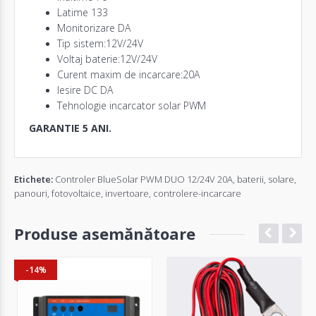
Latime 133
Monitorizare DA
Tip sistem:12V/24V
Voltaj baterie:12V/24V
Curent maxim de incarcare:20A
Iesire DC DA
Tehnologie incarcator solar PWM
GARANTIE 5 ANI.
Etichete:
Controler BlueSolar PWM DUO 12/24V 20A
,
baterii
,
solare
,
panouri
,
fotovoltaice
,
invertoare
,
controlere-incarcare
Produse asemănătoare
-14%