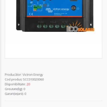
Autentifică-
te
Înregistrează-
te
Configurator
Cerere
Oferta
Producător:
Victron Energy
Cod produs:
SCC010020060
Disponibilitate:
20
Greutate(kg):
0
Garanţie(ani):
0