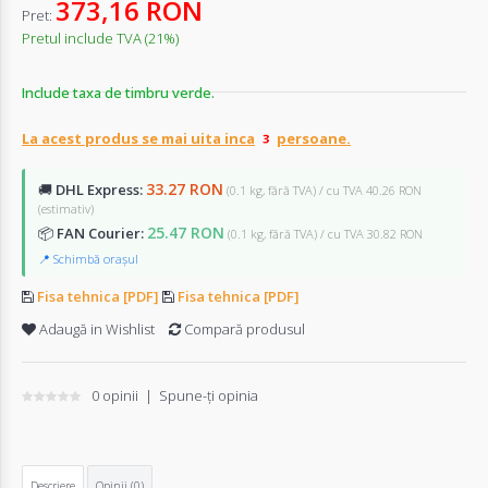
373,16 RON
Pret:
Pretul include TVA (21%)
Include taxa de timbru verde.
La acest produs se mai uita inca
persoane.
33.27 RON
🚚
DHL Express:
(0.1 kg, fără TVA) / cu TVA 40.26 RON
(estimativ)
25.47 RON
📦
FAN Courier:
(0.1 kg, fără TVA) / cu TVA 30.82 RON
📍 Schimbă orașul
Fisa tehnica [PDF]
Fisa tehnica [PDF]
Adaugă in Wishlist
Compară produsul
0 opinii
|
Spune-ţi opinia
Descriere
Opinii (0)