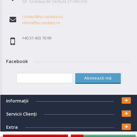
Str. Soseaua de Centura 27 Clinceni
contact@ecosolaris.ro
oferta@ecosolaris.ro
+40 31 433 70 99
Facebook
Abonează-mă
Informaţii
Servicii Clienţi
Extra