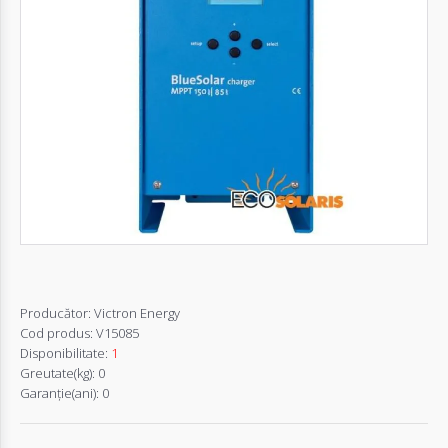
Autentifică-
te
Înregistrează-
te
Configurator
Cerere
Oferta
Producător:
Victron Energy
Cod produs:
V15085
Disponibilitate:
1
Greutate(kg):
0
Garanţie(ani):
0