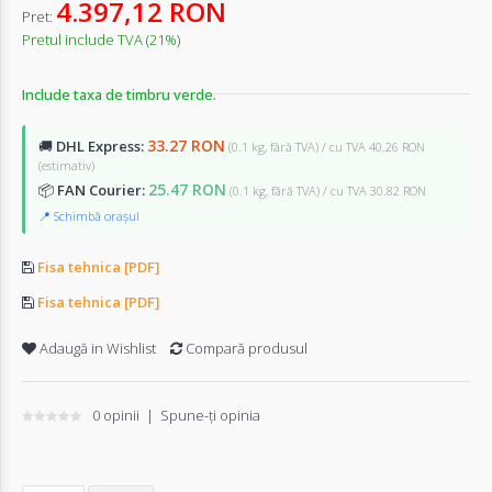
4.397,12 RON
Pret:
Pretul include TVA (21%)
Include taxa de timbru verde.
33.27 RON
🚚
DHL Express:
(0.1 kg, fără TVA) / cu TVA 40.26 RON
(estimativ)
25.47 RON
📦
FAN Courier:
(0.1 kg, fără TVA) / cu TVA 30.82 RON
📍 Schimbă orașul
Fisa tehnica [PDF]
Fisa tehnica [PDF]
Adaugă in Wishlist
Compară produsul
0 opinii
|
Spune-ţi opinia