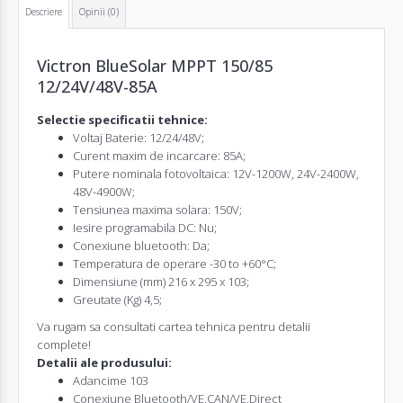
Descriere
Opinii (0)
Victron BlueSolar MPPT 150/85
12/24V/48V-85A
Selectie specificatii tehnice:
Voltaj Baterie: 12/24/48V;
Curent maxim de incarcare: 85A;
Putere nominala fotovoltaica: 12V-1200W, 24V-2400W,
48V-4900W;
Tensiunea maxima solara: 150V;
Iesire programabila DC: Nu;
Conexiune bluetooth: Da;
Temperatura de operare -30 to +60°C;
Dimensiune (mm) 216 x 295 x 103;
Greutate (Kg) 4,5;
Va rugam sa consultati cartea tehnica pentru detalii
complete!
Detalii ale produsului:
Adancime 103
Conexiune Bluetooth/VE.CAN/VE.Direct