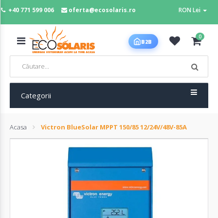
+40 771 599 006
oferta@ecosolaris.ro
RON Lei
MENIU
0
B2B
Acasa
Panouri
fotovoltaice
Categorii
Acasa
Victron BlueSolar MPPT 150/85 12/24V/48V-85A
Sisteme
fotovoltaice
Baterii
deep
cycle