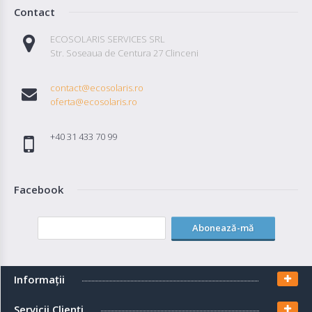
Contact
ECOSOLARIS SERVICES SRL
Str. Soseaua de Centura 27 Clinceni
contact@ecosolaris.ro
oferta@ecosolaris.ro
+40 31 433 70 99
Facebook
Abonează-mă
Informaţii
Servicii Clienţi