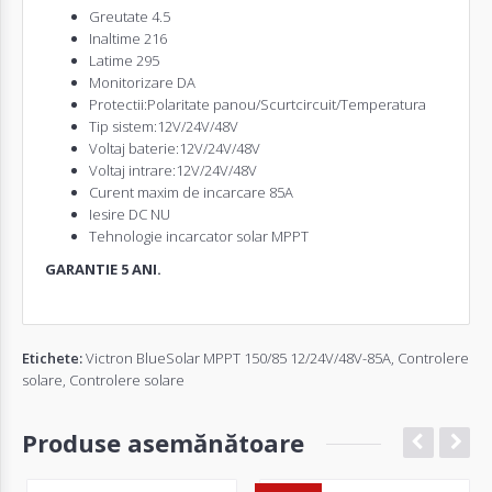
Greutate 4.5
Inaltime 216
Latime 295
Monitorizare DA
Protectii:Polaritate panou/Scurtcircuit/Temperatura
Tip sistem:12V/24V/48V
Voltaj baterie:12V/24V/48V
Voltaj intrare:12V/24V/48V
Curent maxim de incarcare 85A
Iesire DC NU
Tehnologie incarcator solar MPPT
GARANTIE 5 ANI.
Etichete:
Victron BlueSolar MPPT 150/85 12/24V/48V-85A
,
Controlere
solare
,
Controlere solare
Produse asemănătoare