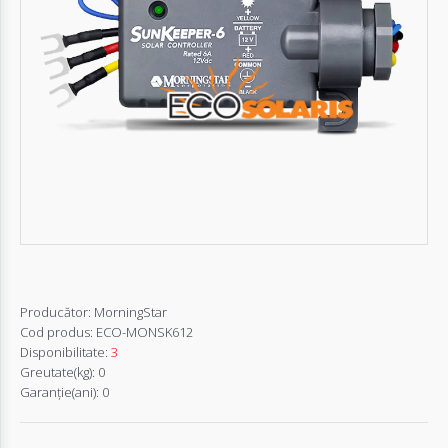
Autentifică-
te
Înregistrează-
te
Configurator
Cerere
Oferta
Producător:
MorningStar
Cod produs:
ECO-MONSK612
Disponibilitate:
3
Greutate(kg):
0
Garanţie(ani):
0