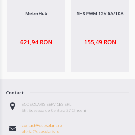
MeterHub
SHS PWM 12V 6A/10A
621,94 RON
155,49 RON
Contact
ECOSOLARIS SERVICES SRL
Str. Soseaua de Centura 27 Clinceni
contact@ecosolaris.ro
oferta@ecosolaris.ro