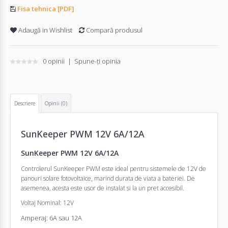
Fisa tehnica [PDF]
Adaugă in Wishlist
Compară produsul
0 opinii
|
Spune-ţi opinia
Descriere
Opinii (0)
SunKeeper PWM 12V 6A/12A
SunKeeper PWM 12V 6A/12A
Controlerul SunKeeper PWM este ideal pentru sistemele de 12V de
panouri solare fotovoltaice, marind durata de viata a bateriei. De
asemenea, acesta este usor de instalat si la un pret accesibil.
Voltaj Nominal: 12V
Amperaj: 6A sau 12A