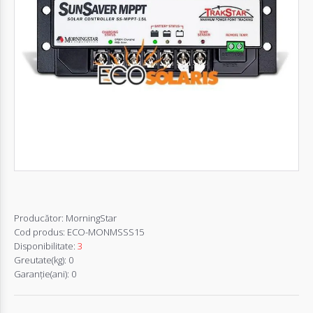
Autentifică-
te
Înregistrează-
te
Configurator
Cerere
Oferta
Producător:
MorningStar
Cod produs:
ECO-MONMSSS15
Disponibilitate:
3
Greutate(kg):
0
Garanţie(ani):
0