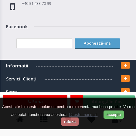
+40 31 433 70 99
Facebook
Abonează-mă
Informaţii
Servicii Clienţi
Extra
Suna
Adaugă în Coş
Contul meu
Acest site foloseste cookie-uri pentru o experienta mai buna pe site. Va rog,
acceptati functionarea acestora.
Citeste mai mult
accepta
refuza