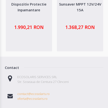
Dispozitiv Protectie
Sunsaver MPPT 12V/24V
Inpamantare
15A
1.990,21 RON
1.368,27 RON
Contact
ECOSOLARIS SERVICES SRL
Str. Soseaua de Centura 27 Clinceni
contact@ecosolaris.ro
oferta@ecosolaris.ro