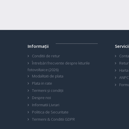
Informaţii
Servici
Conditii de retur
Conta
Întrebări frecvente despre kiturile
Retur
fotovoltaice (2026)
Harta 
Modalitati de plata
ANPC
Plata in rate
Formu
Termeni și condiții
Despre noi
Informatii Livrari
Politica de Securitate
Termeni & Conditii GDPR