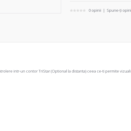
0 opinii
|
Spune-ţi opin
rolere intr-un contor TriStar (Optional la distanta) ceea ce-ti permite vizual