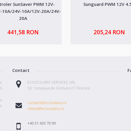
troler SunSaver PWM 12V-
Sunguard PWM 12V 4.
-10A/24V-10A/12V-20A/24V-
20A
441,58 RON
205,24 RON
Contact
F
i
ECOSOLARIS SERVICES SRL
id
Str. Soseaua de Centura 27 Clinceni
ta
contact@ecosolaris.ro
a
oferta@ecosolaris.ro
+40 31 433 70 99