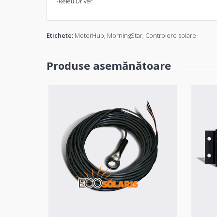
-Releu Driver
Etichete:
MeterHub
,
MorningStar
,
Controlere solare
Produse asemănătoare