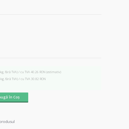
 kg, fără TVA) / cu TVA 40.26 RON
(estimativ)
 kg, fără TVA) / cu TVA 30.82 RON
ugă în Coş
produsul