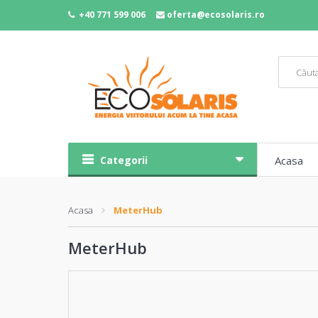
+40 771 599 006
oferta@ecosolaris.ro
Categorii
Acasa
Acasa
MeterHub
MeterHub