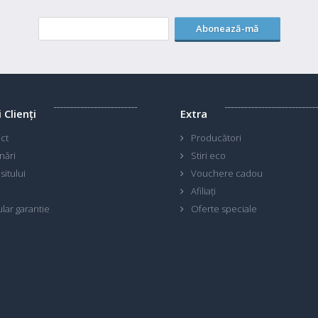
Abonează-mă
i Clienţi
Extra
ct
Producători
nări
Stiri eco
sitului
Vouchere cadou
Afiliaţi
lar garantie
Oferte speciale