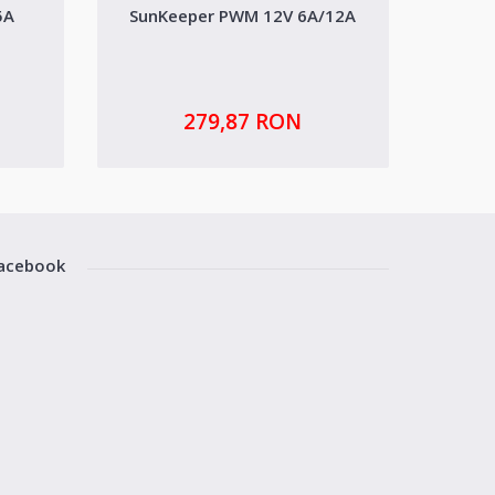
5A
SunKeeper PWM 12V 6A/12A
Dispoz
279,87 RON
acebook