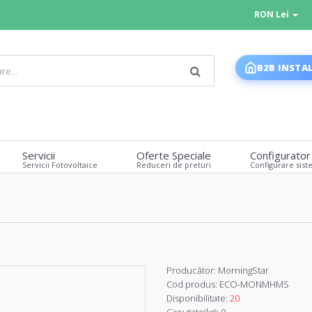
RON Lei
B2B INSTA
Servicii
Oferte Speciale
Configurator
Servicii Fotovoltaice
Reduceri de preturi
Configurare sist
Producător:
MorningStar
Cod produs:
ECO-MONMHMS
Disponibilitate:
20