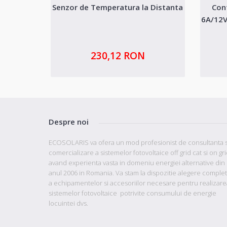
Senzor de Temperatura la Distanta
Con
6A/12V
230,12 RON
Despre noi
ECOSOLARIS va ofera un mod profesionist de consultanta s
comercializare a sistemelor fotovoltaice off grid cat si on gr
avand
experienta vasta in domeniu energiei alternative din
anul 2006 in Romania. Va stam la dispozitie
alegere comple
a echipamentelor si accesoriilor necesare pentru realizare
sistemelor fotovoltaice potrivite consumului de energie
locuintei dvs.