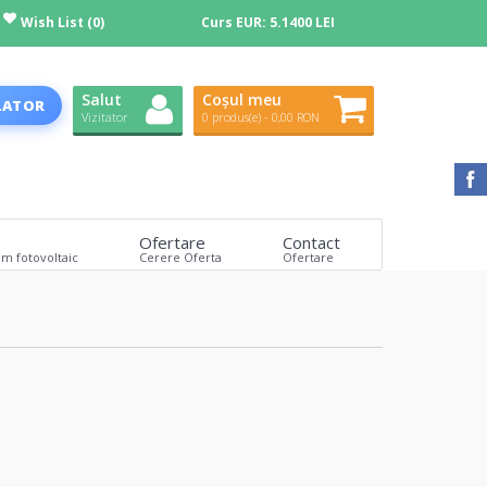
Wish List (0)
Curs EUR:
5.1400 LEI
Salut
Coșul meu
LATOR
Vizitator
0 produs(e) - 0,00 RON
Ofertare
Contact
em fotovoltaic
Cerere Oferta
Ofertare