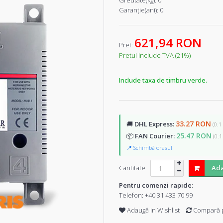
Greutate(kg):
0
Garanţie(ani):
0
621,94 RON
Pret:
Pretul include TVA (21%)
Include taxa de timbru verde.
33.27 RON
🚚
DHL Express:
(0.1
25.47 RON
📦
FAN Courier:
(0.1
📍 Schimbă orașul
Cantitate
Ada
Pentru comenzi rapide
:
Telefon:
+40 31 433 70 99
Adaugă in Wishlist
Compară 