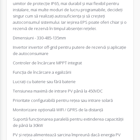
uimitor de protecție IP65, mai durabil și mai flexibil pentru
instalare, mai multe moduri de lucru programabile, decideți
singur cum să realizați autosuficiența și să creșteți
autoconsumul sistemului. Iar ieșirea EPS poate oferi chiar și o
rezervă de rezervă în timpul absenței rețelei.
Dimensiuni - 330-485-135mm
Invertor
invertor off-grid pentru putere de rezervă și aplicație
de autoconsumare
Controler de încărcare MPPT integrat
Funcția de încărcare a egalizării
Lucrați cu baterie sau fără baterie
Tensiunea maximă de intrare PV până la 450VDC
Prioritate configurabilă pentru rețea sau intrare solară
Monitorizare opțională WIFI / GPRS de la distanță
Suportă funcționarea paralelă pentru extinderea capacității
de până la 30kW
PV și rețea alimentează sarcina împreună dacă energia PV