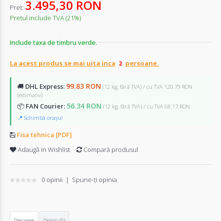
3.495,30 RON
Pret:
Pretul include TVA (21%)
Include taxa de timbru verde.
La acest produs se mai uita inca
persoane.
99.83 RON
🚚
DHL Express:
(12 kg, fără TVA) / cu TVA 120.79 RON
(estimativ)
56.34 RON
📦
FAN Courier:
(12 kg, fără TVA) / cu TVA 68.17 RON
📍 Schimbă orașul
Fisa tehnica [PDF]
Adaugă in Wishlist
Compară produsul
0 opinii
|
Spune-ţi opinia
Descriere
Opinii (0)