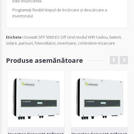
este insuficientă
Programați flexibil timpul de încărcare și descărcare a
invertorului
Etichete:
Growatt SPF 5000 ES Off Grid modul WIFI Cadou
,
baterii
,
solare
,
panouri
,
fotovoltaice
,
invertoare
,
controlere-incarcare
Produse asemănătoare
Invertor Growatt trifazat
Invertor Growatt trifazat