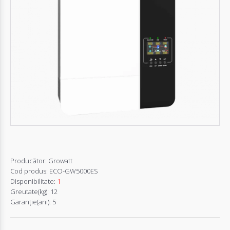
Autentifică-
te
Înregistrează-
te
Configurator
Cerere
Oferta
Producător:
Growatt
Cod produs:
ECO-GW5000ES
Disponibilitate:
1
Greutate(kg):
12
Garanţie(ani):
5