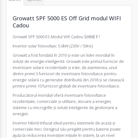
Growatt SPF 5000 ES Off Grid modul WIFI
Cadou
Growatt SPF 5000 ES Modul Wifi Cadou
SHINE F
!
Invertor
solar fotovoltaic 5.0kW (230V / 50Hz)
Growatt a fost fondată în 2010 și este un lider mondial în
soluții de energie inteligentă. Growatt este primul furnizor de
invertoare solare rezidențiale și este, de asemenea, unul
dintre primii 3 furnizori de invertoare fotovoltaice pentru
energie solară cu generație distribuită din 2018 și se clasează
printre primii 10 furnizori globali de invertoare fotovoltaice.
Producătorul mondial oferă invertoare fotovoltaice
rezidențiale, comerciale și utilitare, stocare a energiei,
sisteme cu microgrille și soluții inteligente de gestionare a
energiei.
Invertor
hibrid trifazat ideal pentru sistemele de acasă și
comerciale mici. Designul său pregătit pentru baterie poate
ajuta la reducerea investiției inițiale în sistem, la un nivel