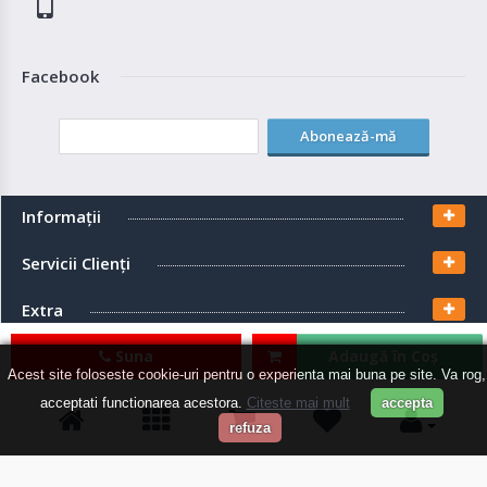
Facebook
Abonează-mă
Informaţii
Servicii Clienţi
Extra
Contul meu
Suna
Adaugă în Coş
Acest site foloseste cookie-uri pentru o experienta mai buna pe site. Va rog,
acceptati functionarea acestora.
Citeste mai mult
accepta
refuza