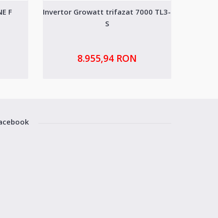
NE F
Invertor Growatt trifazat 7000 TL3-
Su
S
8.955,94 RON
acebook