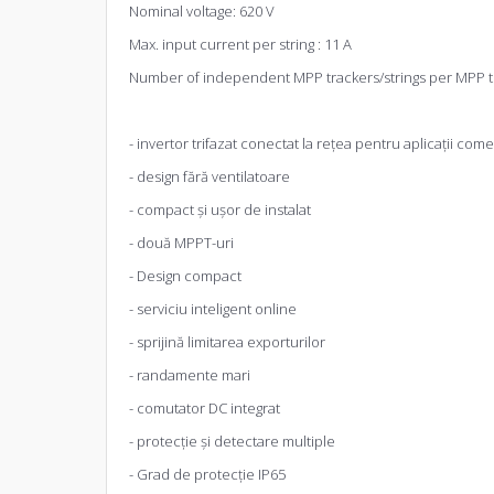
Nominal voltage: 620 V
Max. input current per string : 11 A
Number of independent MPP trackers/strings per MPP tr
- invertor trifazat conectat la rețea pentru aplicații com
- design fără ventilatoare
- compact și ușor de instalat
- două MPPT-uri
- Design compact
- serviciu inteligent online
- sprijină limitarea exporturilor
- randamente mari
- comutator DC integrat
- protecție și detectare multiple
- Grad de protecție IP65