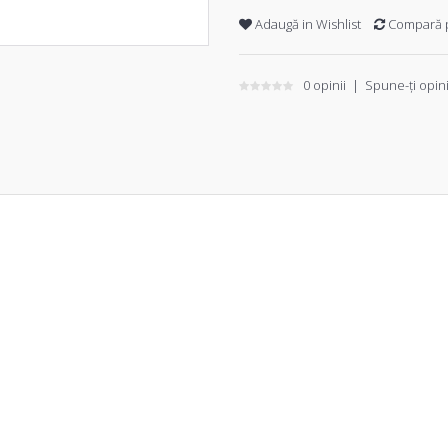
Adaugă in Wishlist
Compară 
0 opinii
|
Spune-ţi opin