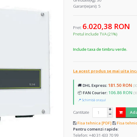
Greutate(kg):
30
Garanţie(ani):
5
6.020,38 RON
Pret:
Pretul include TVA (21%)
Include taxa de timbru verde.
La acest produs se mai uita inc
181.50 RON
🚚
DHL Express:
(3
106.86 RON
📦
FAN Courier:
(3
📍 Schimbă orașul
Cantitate
Ada
Fisa tehnica [PDF]
Fisa tehni
Pentru comenzi rapide
:
Telefon:
+40 31 433 70 99