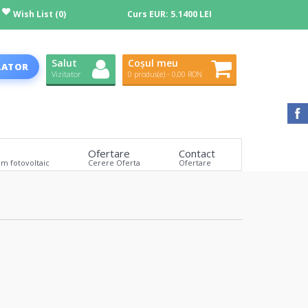
Wish List (0)
Curs EUR:
5.1400 LEI
Salut
Coșul meu
LATOR
Vizitator
0 produs(e) - 0,00 RON
Ofertare
Contact
em fotovoltaic
Cerere Oferta
Ofertare