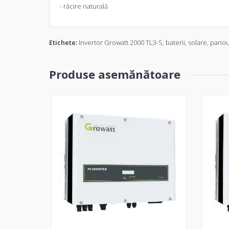
- răcire naturală
Etichete:
Invertor Growatt 2000 TL3-S
,
baterii
,
solare
,
panou
Produse asemănătoare