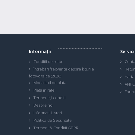
Informaţii
Servici
Conditii de retur
Conta
Întrebări frecvente despre kiturile
Retur
fotovoltaice (2026)
Harta 
Modalitati de plata
ANPC
Plata in rate
Formu
Termeni și condiții
Despre noi
Informatii Livrari
Politica de Securitate
Termeni & Conditii GDPR