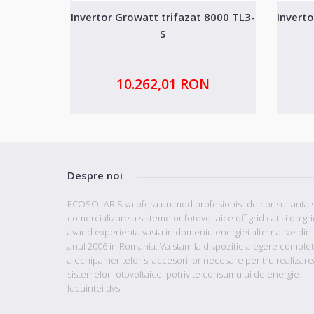
Invertor Growatt trifazat 8000 TL3-
Inverto
S
10.262,01 RON
Despre noi
ECOSOLARIS va ofera un mod profesionist de consultanta s
comercializare a sistemelor fotovoltaice off grid cat si on gr
avand
experienta vasta in domeniu energiei alternative din
anul 2006 in Romania. Va stam la dispozitie
alegere comple
a echipamentelor si accesoriilor necesare pentru realizare
sistemelor fotovoltaice potrivite consumului de energie
locuintei dvs.