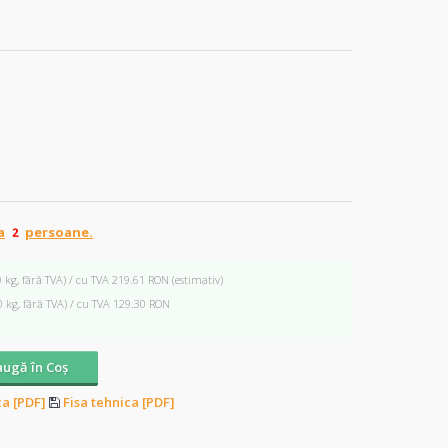
a
persoane.
0 kg, fără TVA) / cu TVA 219.61 RON
(estimativ)
0 kg, fără TVA) / cu TVA 129.30 RON
ugă în Coş
ca [PDF]
Fisa tehnica [PDF]