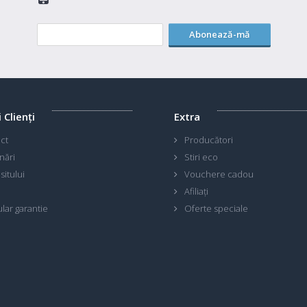
Abonează-mă
i Clienţi
Extra
ct
Producători
nări
Stiri eco
sitului
Vouchere cadou
Afiliaţi
lar garantie
Oferte speciale