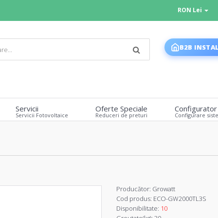
RON Lei
B2B INSTA
Servicii
Oferte Speciale
Configurator
Servicii Fotovoltaice
Reduceri de preturi
Configurare sist
Producător:
Growatt
Cod produs:
ECO-GW2000TL3S
Disponibilitate:
10