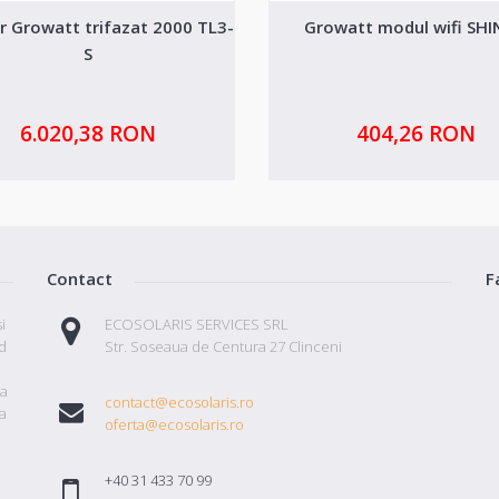
r Growatt trifazat 2000 TL3-
Growatt modul wifi SHI
S
6.020,38 RON
404,26 RON
Contact
F
i
ECOSOLARIS SERVICES SRL
id
Str. Soseaua de Centura 27 Clinceni
ta
contact@ecosolaris.ro
a
oferta@ecosolaris.ro
+40 31 433 70 99