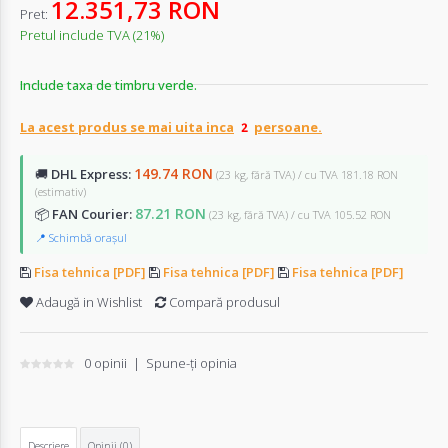
12.351,73 RON
Pret:
Pretul include TVA (21%)
Include taxa de timbru verde.
La acest produs se mai uita inca
persoane.
149.74 RON
🚚
DHL Express:
(23 kg, fără TVA) / cu TVA 181.18 RON
(estimativ)
87.21 RON
📦
FAN Courier:
(23 kg, fără TVA) / cu TVA 105.52 RON
📍 Schimbă orașul
Fisa tehnica [PDF]
Fisa tehnica [PDF]
Fisa tehnica [PDF]
Adaugă in Wishlist
Compară produsul
0 opinii
|
Spune-ţi opinia
Descriere
Opinii (0)