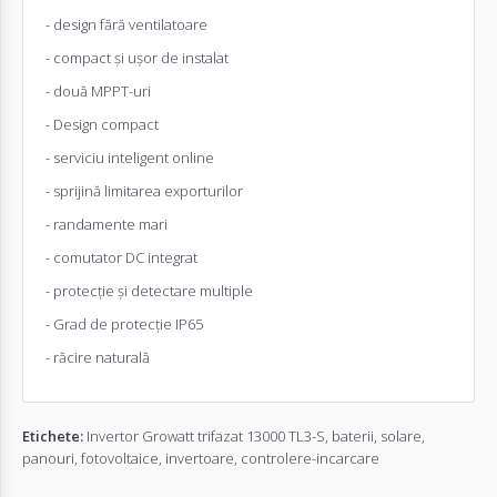
- design fără ventilatoare
- compact și ușor de instalat
- două MPPT-uri
- Design compact
- serviciu inteligent online
- sprijină limitarea exporturilor
- randamente mari
- comutator DC integrat
- protecție și detectare multiple
- Grad de protecție IP65
- răcire naturală
Etichete:
Invertor Growatt trifazat 13000 TL3-S
,
baterii
,
solare
,
panouri
,
fotovoltaice
,
invertoare
,
controlere-incarcare