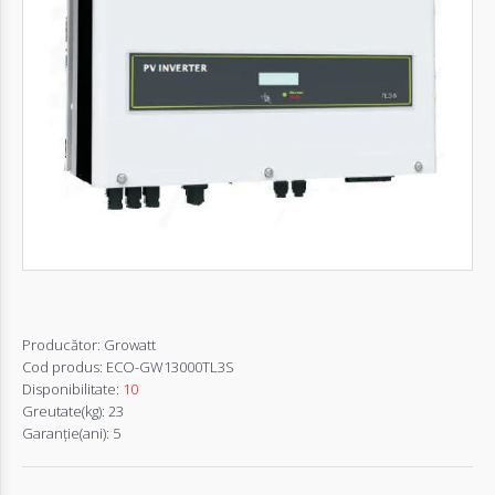
Autentifică-
te
Înregistrează-
te
Configurator
Cerere
Oferta
Producător:
Growatt
Cod produs:
ECO-GW13000TL3S
Disponibilitate:
10
Greutate(kg):
23
Garanţie(ani):
5