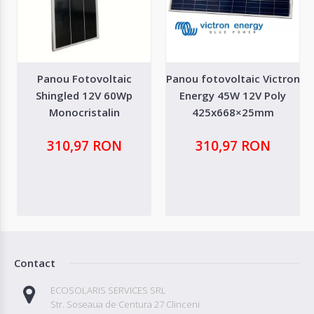
Panou Fotovoltaic
Panou fotovoltaic Victron
Shingled 12V 60Wp
Energy 45W 12V Poly
Monocristalin
425x668×25mm
310,97 RON
310,97 RON
Contact
ECOSOLARIS SERVICES SRL
Str. Soseaua de Centura 27 Clinceni