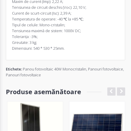
Maxim
de curent
(
Imp
):
2,22
A;
Tensiunea
de circuit
deschis
(
Voc
):
22,10
V;
Curent de
scurt-circuit
(
Isc
):
2,39
A;
Temperatura
de operare:
-40
℃
la
+85
℃;
Tipul
de celule
:
Mono
-
cristalin;
Tensiunea maximă de
sistem:
1000V
DC;
Toleranța
:
-3
%;
Greutate
:
3 kg;
Dimensiuni:
540
*
530
*
25mm.
Etichete:
Panou fotovoltaic 40W Monocristalin
,
Panouri fotovoltaice
,
Panouri fotovoltaice
Produse asemănătoare