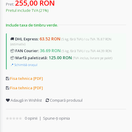
255,00 RON
Pret:
Pretul include TVA (21%)
Include taxa de timbru verde.
63.52 RON
🚚
DHL Express:
(5 kg, fără TVA) / cu TVA 76.87 RON
(estimativ)
36.69 RON
📦
FAN Courier:
(5 kg, fără TVA) / cu TVA 44.39 RON
125.00 RON
📦
Marfă paletizată:
(TVA inclus, livrare pe palet)
📍 Schimbă orașul
Fisa tehnica [PDF]
Fisa tehnica [PDF]
Adaugă in Wishlist
Compară produsul
0 opinii
|
Spune-ţi opinia