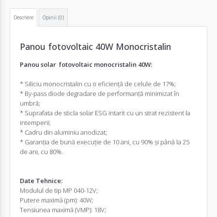
Descriere
Opinii (0)
Panou fotovoltaic 40W Monocristalin
Panou solar fotovoltaic monocristalin
40W
:
*
Siliciu
monocristalin
cu o eficiență
de celule
de 17
%;
*
By-
pass
diode
degradare de performanță
minimizat
în
umbră;
*
Suprafata
de
sticla
solar
ESG
intarit
cu un strat
rezistent la
intemperii;
*
Cadru
din
aluminiu anodizat;
*
Garanția de bună execuție
de
10 ani
,
cu
90%
și
până
la 25
de ani
,
cu
80
%.
Date Tehnice
:
Modulul
de tip
MP
040
-
12V;
Putere maximă
(pm
)
:
40W;
Tensiunea maximă
(
VMP
):
18V;