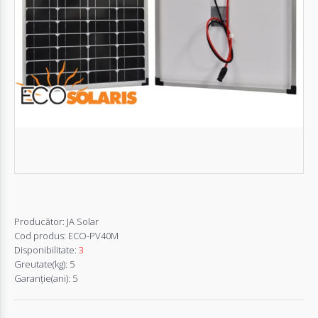
Autentifică-
te
Înregistrează-
te
Configurator
Cerere
Oferta
Producător:
JA Solar
Cod produs:
ECO-PV40M
Disponibilitate:
3
Greutate(kg):
5
Garanţie(ani):
5