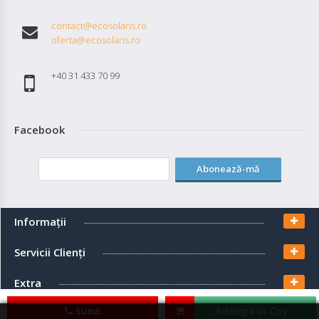
contact@ecosolaris.ro
oferta@ecosolaris.ro
+40 31 433 70 99
Facebook
Abonează-mă
Informaţii
Servicii Clienţi
Extra
Suna
Adaugă în Coş
Contul meu