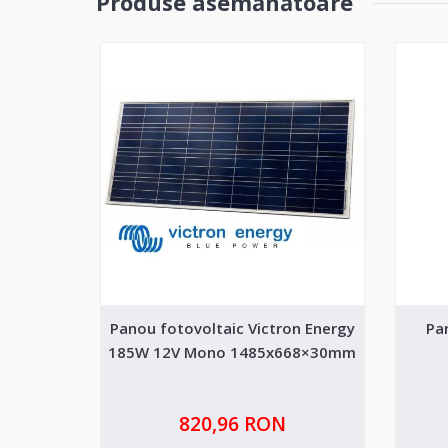
Produse asemănătoare
Panou fotovoltaic Victron Energy
Pa
185W 12V Mono 1485x668×30mm
820,96 RON