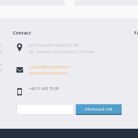
Contact
F
i
ECOSOLARIS SERVICES SRL
id
Str. Soseaua de Centura 27 Clinceni
ta
contact@ecosolaris.ro
a
oferta@ecosolaris.ro
+40 31 433 70 99
Abonează-mă