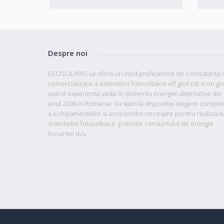
Despre noi
ECOSOLARIS va ofera un mod profesionist de consultanta s
comercializare a sistemelor fotovoltaice off grid cat si on gr
avand
experienta vasta in domeniu energiei alternative din
anul 2006 in Romania. Va stam la dispozitie
alegere comple
a echipamentelor si accesoriilor necesare pentru realizare
sistemelor fotovoltaice potrivite consumului de energie
locuintei dvs.