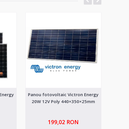
 Energy
Panou fotovoltaic Victron Energy
Pan
20W 12V Poly 440×350×25mm
Mo
199,02 RON