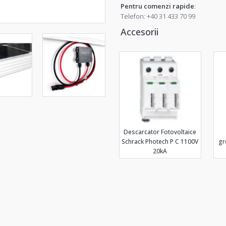
Pentru comenzi rapide
:
Telefon:
+40 31 433 70 99
Accesorii
Descarcator Fotovoltaice
Schrack Photech P C 1100V
gr
20kA