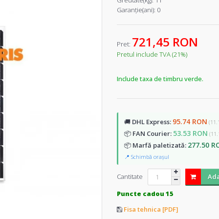
Greutate(kg):
11
Garanţie(ani):
0
721,45 RON
Pret:
Pretul include TVA (21%)
Include taxa de timbru verde.
95.74 RON
🚚
DHL Express:
(11.
53.53 RON
📦
FAN Courier:
(11.
277.50 R
📦
Marfă paletizată:
📍 Schimbă orașul
Cantitate
Ada
Puncte cadou 15
Fisa tehnica [PDF]