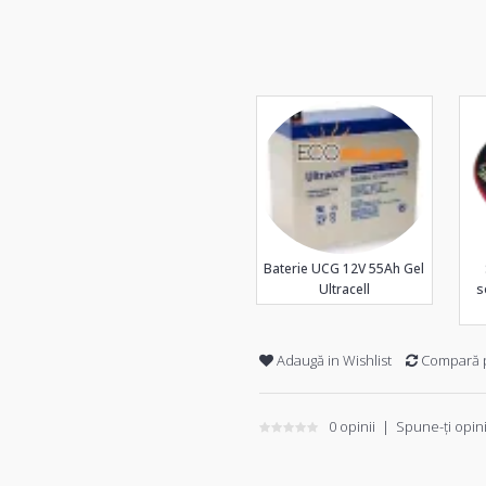
Baterie UCG 12V 55Ah Gel
Ultracell
s
Adaugă in Wishlist
Compară 
0 opinii
|
Spune-ţi opin