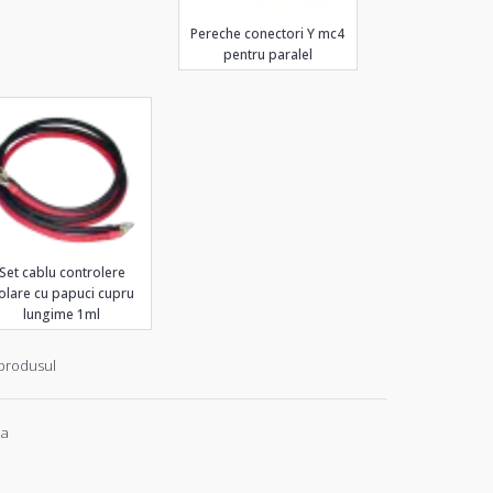
Pereche conectori Y mc4
pentru paralel
Set cablu controlere
olare cu papuci cupru
lungime 1ml
produsul
ia