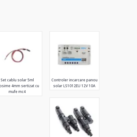
Set cablu solar 5ml
Controler incarcare panou
osime 4mm sertizat cu
solar LS1012EU 12V 10A
mufe mc4