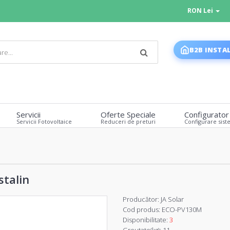
RON Lei
B2B INSTA
Servicii
Oferte Speciale
Configurator
Servicii Fotovoltaice
Reduceri de preturi
Configurare sist
stalin
Producător:
JA Solar
Cod produs:
ECO-PV130M
Disponibilitate:
3