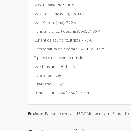
Max. Putere (PM): 130 W
Max. Tensiune (Vmp): 18,00 V
Max. Curent (Imp): 7.22 A
Tensiune circuit deschis (Voc): 21,50 V
Curent de scurtcircuit (Isc): 7,75 A
Temperatura de operare: -40 ℃ la + 85 ℃
Tip de celule: Mono-cristaline
Max tensiune: DC 1000V
Toleranță: + 3%
Greutate: 11.1 kg
Dimensiuni: 1,264 * 664 * 35mm
Etichete:
Panou fotovoltaic 130W Monocristalin
,
Panouri fo