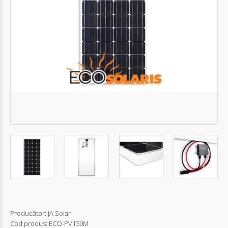
Autentifică-
te
Înregistrează-
te
Configurator
Cerere
Oferta
Producător:
JA Solar
Cod produs:
ECO-PV150M