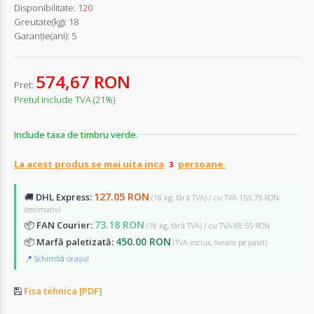
Disponibilitate:
120
Greutate(kg):
18
Garanţie(ani):
5
574,67 RON
Pret:
Pretul include TVA (21%)
Include taxa de timbru verde.
La acest produs se mai uita inca
persoane.
127.05 RON
🚚
DHL Express:
(18 kg, fără TVA) / cu TVA 153.73 RON
(estimativ)
73.18 RON
📦
FAN Courier:
(18 kg, fără TVA) / cu TVA 88.55 RON
450.00 RON
📦
Marfă paletizată:
(TVA inclus, livrare pe palet)
📍 Schimbă orașul
Fisa tehnica [PDF]