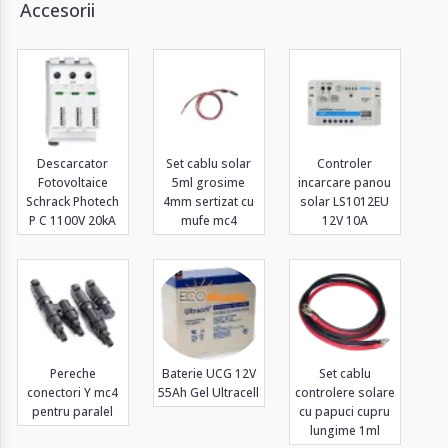
Accesorii
Descarcator
Set cablu solar
Controler
Fotovoltaice
5ml grosime
incarcare panou
Schrack Photech
4mm sertizat cu
solar LS1012EU
P C 1100V 20kA
mufe mc4
12V 10A
Pereche
Baterie UCG 12V
Set cablu
conectori Y mc4
55Ah Gel Ultracell
controlere solare
pentru paralel
cu papuci cupru
lungime 1ml