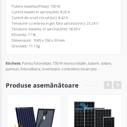
Putere maxima (Pmax): 150 W
Curent maxim in sarcina (Im): 8.20 A
Curent de scurt circuit (Isc): 8.42 A
Tensiune cu iesirea in gol, fara sarcina (Voc): 23.24 V
Tensiune maxima, in sarcina (Vm): 18.30 V
Eficienta: 17 %
Dimensiuni: 1045 x 768 x 30 mm
Greutate: 11.1 kg
Etichete:
Panou fotovoltaic 150 W monocristalin
,
baterii
,
solare
,
panouri
,
fotovoltaice
,
invertoare
,
controlere-incarcare
Produse asemănătoare