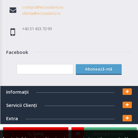
contact@ecosolaris.ro
oferta@ecosolaris.ro
+40 31 433 70 99
Facebook
Abonează-mă
Informaţii
Servicii Clienţi
Extra
Contul meu
Suna
Adaugă în Coş