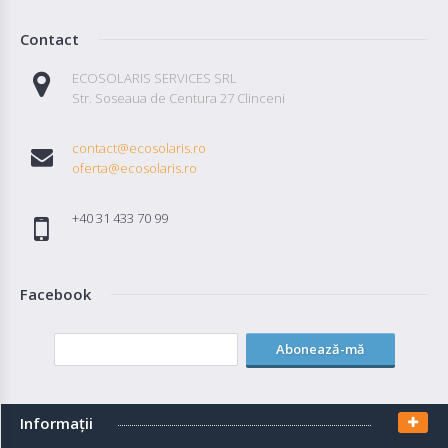
Contact
ECOSOLARIS SERVICES SRL
Str. Soseaua de Centura 27 Clinceni
contact@ecosolaris.ro
oferta@ecosolaris.ro
+40 31 433 70 99
Facebook
Abonează-mă
Informaţii