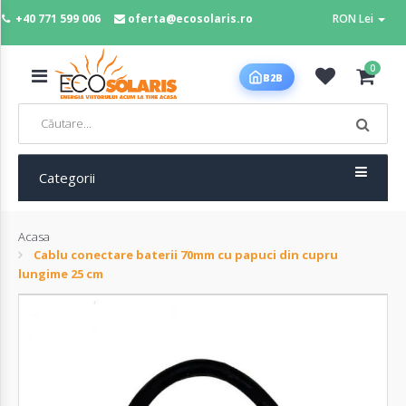
+40 771 599 006
oferta@ecosolaris.ro
RON Lei
MENIU
0
B2B
Acasa
Panouri
fotovoltaice
Categorii
Acasa
Sisteme
Cablu conectare baterii 70mm cu papuci din cupru
fotovoltaice
lungime 25 cm
Baterii
deep
cycle