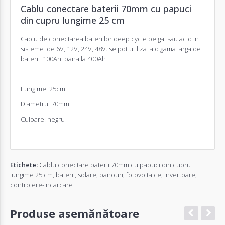
Cablu conectare baterii 70mm cu papuci
din cupru lungime 25 cm
Cablu de conectarea bateriilor deep cycle pe gal sau acid in
sisteme de 6V, 12V, 24V, 48V. se pot utiliza la o gama larga de
baterii 100Ah pana la 400Ah
Lungime: 25cm
Diametru: 70mm
Culoare: negru
Etichete:
Cablu conectare baterii 70mm cu papuci din cupru
lungime 25 cm
,
baterii
,
solare
,
panouri
,
fotovoltaice
,
invertoare
,
controlere-incarcare
Produse asemănătoare