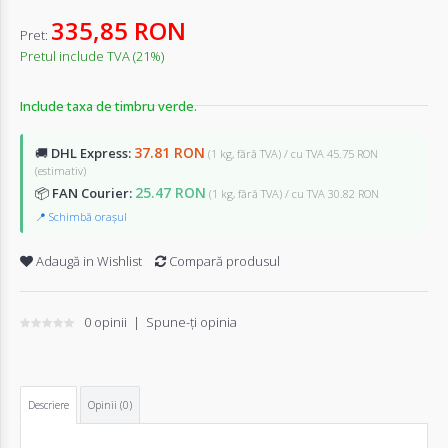
335,85 RON
Pret:
Pretul include TVA (21%)
Include taxa de timbru verde.
37.81 RON
🚚
DHL Express:
(1 kg, fără TVA) / cu TVA 45.75 RON
(estimativ)
25.47 RON
📦
FAN Courier:
(1 kg, fără TVA) / cu TVA 30.82 RON
📍 Schimbă orașul
Adaugă in Wishlist
Compară produsul
0 opinii
|
Spune-ţi opinia
Descriere
Opinii (0)