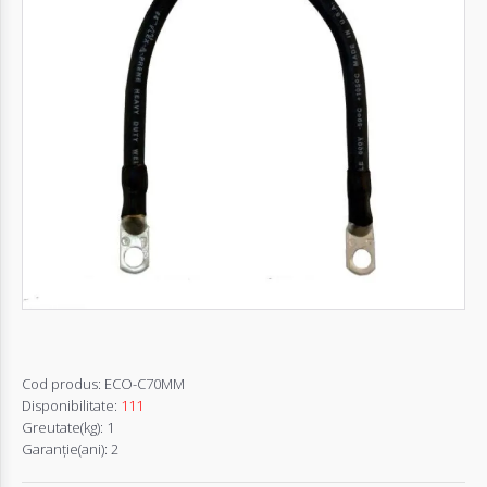
Autentifică-
te
Înregistrează-
te
Configurator
Cerere
Oferta
Cod produs:
ECO-C70MM
Disponibilitate:
111
Greutate(kg):
1
Garanţie(ani):
2