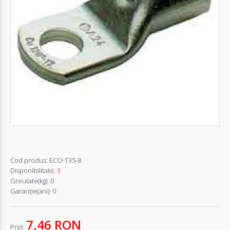
Autentifică-
te
Înregistrează-
te
Configurator
Cerere
Oferta
Cod produs:
ECO-T35-8
Disponibilitate:
3
Greutate(kg):
0
Garanţie(ani):
0
7,46 RON
Pret: