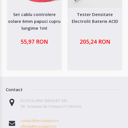
Set cablu controlere
Tester Densitate
solare 6mm papuci cupru
Electrolit Baterie ACID
lungime 1ml
55,97 RON
205,24 RON
Contact
ECOSOLARIS SERVICES SRL
Str. Soseaua de Centura 27 Clinceni
contact@ecosolaris.ro
oferta@ecosolaris.ro