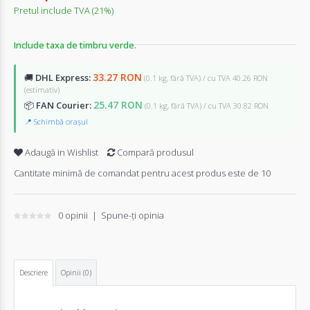
Pretul include TVA (21%)
Include taxa de timbru verde.
33.27 RON
🚚
DHL Express:
(0.1 kg, fără TVA) / cu TVA 40.26 RON
(estimativ)
25.47 RON
📦
FAN Courier:
(0.1 kg, fără TVA) / cu TVA 30.82 RON
📍 Schimbă orașul
Adaugă in Wishlist
Compară produsul
Cantitate minimă de comandat pentru acest produs este de 10
0 opinii
|
Spune-ţi opinia
Descriere
Opinii (0)