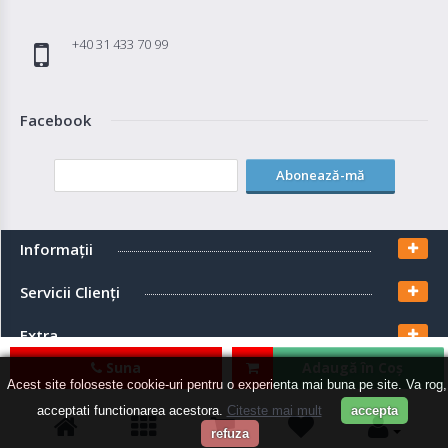
+40 31 433 70 99
Facebook
Abonează-mă
Informaţii
Servicii Clienţi
Extra
Suna
Adaugă în Coş
Contul meu
Acest site foloseste cookie-uri pentru o experienta mai buna pe site. Va rog,
acceptati functionarea acestora.
Citeste mai mult
accepta
refuza