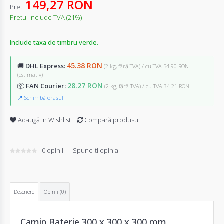
149,27 RON
Pret:
Pretul include TVA (21%)
Include taxa de timbru verde.
45.38 RON
🚚
DHL Express:
(2 kg, fără TVA) / cu TVA 54.90 RON
(estimativ)
28.27 RON
📦
FAN Courier:
(2 kg, fără TVA) / cu TVA 34.21 RON
📍 Schimbă orașul
Adaugă in Wishlist
Compară produsul
0 opinii
|
Spune-ţi opinia
Descriere
Opinii (0)
Camin Baterie 300 x 300 x 300 mm