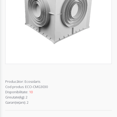
Autentifică-
te
Înregistrează-
te
Configurator
Cerere
Oferta
Producător:
Ecosolaris
Cod produs:
ECO-CMG3030
Disponibilitate:
10
Greutate(kg):
2
Garanţie(ani):
2