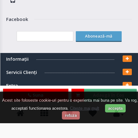
Facebook
Abonează-mă
Informaţii
Servicii Clienţi
Extra
Suna
Adaugă în Coş
Contul meu
Acest site foloseste cookie-uri pentru o experienta mai buna pe site. Va rog,
acceptati functionarea acestora.
Citeste mai mult
accepta
refuza