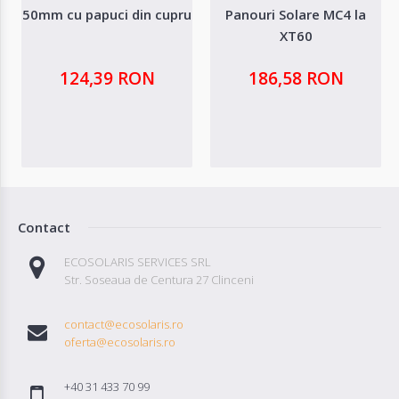
50mm cu papuci din cupru
Panouri Solare MC4 la
XT60
124,39 RON
186,58 RON
Contact
ECOSOLARIS SERVICES SRL
Str. Soseaua de Centura 27 Clinceni
contact@ecosolaris.ro
oferta@ecosolaris.ro
+40 31 433 70 99