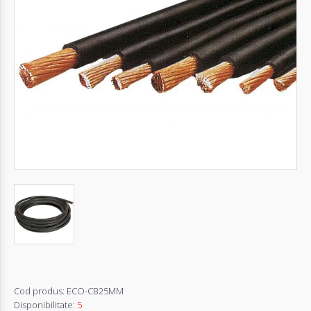
Autentifică-
te
Înregistrează-
te
Configurator
Cerere
Oferta
Cod produs:
ECO-CB25MM
Disponibilitate:
5