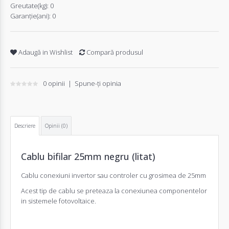
Greutate(kg):
0
Garanţie(ani):
0
Adaugă in Wishlist
Compară produsul
0 opinii
|
Spune-ţi opinia
Descriere
Opinii (0)
Cablu bifilar 25mm negru (litat)
Cablu conexiuni invertor sau controler cu grosimea de 25mm
Acest tip de cablu se preteaza la conexiunea componentelor
in sistemele fotovoltaice.