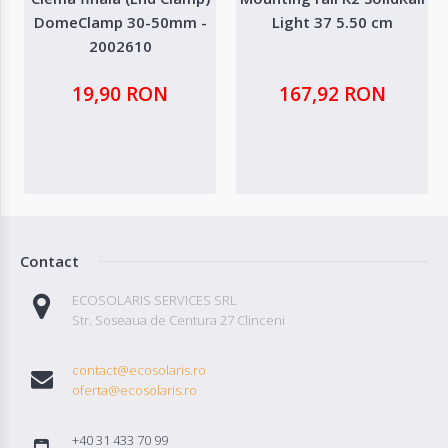
DomeClamp 30-50mm -
Light 37 5.50 cm
2002610
19,90 RON
167,92 RON
Contact
ECOSOLARIS SERVICES SRL
Str. Soseaua de Centura 27 Clinceni
contact@ecosolaris.ro
oferta@ecosolaris.ro
+40 31 433 70 99