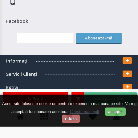
Facebook
Abonează-mă
Informaţii
Servicii Clienţi
Extra
Suna
Adaugă în Coş
Contul meu
Acest site foloseste cookie-uri pentru o experienta mai buna pe site. Va rog,
acceptati functionarea acestora.
Citeste mai mult
accepta
refuza