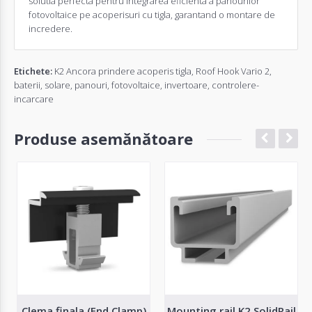
solutia perfecta pentru integrarea eficienta a panourilor
fotovoltaice pe acoperisuri cu tigla, garantand o montare de
incredere.
Etichete:
K2 Ancora prindere acoperis tigla
,
Roof Hook Vario 2
,
baterii
,
solare
,
panouri
,
fotovoltaice
,
invertoare
,
controlere-
incarcare
Produse asemănătoare
Clema finala (End Clamp)
Mounting rail K2 SolidRail