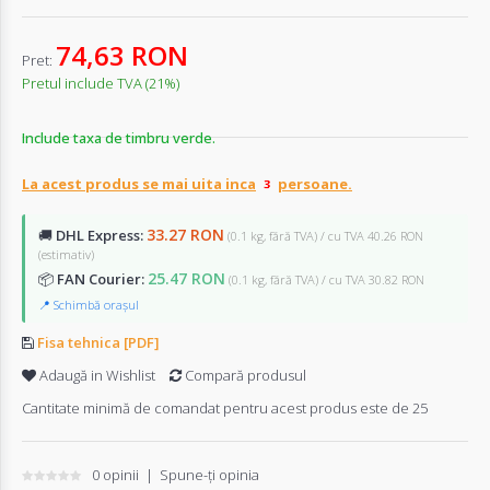
74,63 RON
Pret:
Pretul include TVA (21%)
Include taxa de timbru verde.
La acest produs se mai uita inca
persoane.
33.27 RON
🚚
DHL Express:
(0.1 kg, fără TVA) / cu TVA 40.26 RON
(estimativ)
25.47 RON
📦
FAN Courier:
(0.1 kg, fără TVA) / cu TVA 30.82 RON
📍 Schimbă orașul
Fisa tehnica [PDF]
Adaugă in Wishlist
Compară produsul
Cantitate minimă de comandat pentru acest produs este de 25
0 opinii
|
Spune-ţi opinia