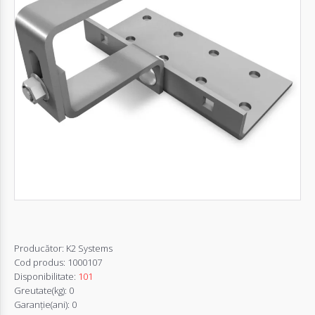
Autentifică-
te
Înregistrează-
te
Configurator
Cerere
Oferta
Producător:
K2 Systems
Cod produs:
1000107
Disponibilitate:
101
Greutate(kg):
0
Garanţie(ani):
0