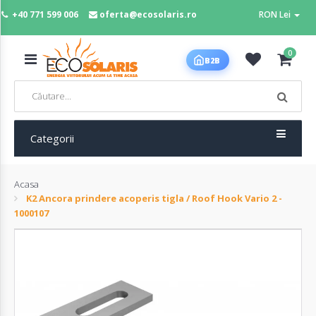
+40 771 599 006
oferta@ecosolaris.ro
RON Lei
MENIU
0
B2B
Acasa
Panouri
fotovoltaice
Categorii
Acasa
Sisteme
K2 Ancora prindere acoperis tigla / Roof Hook Vario 2 -
fotovoltaice
1000107
Baterii
deep
cycle