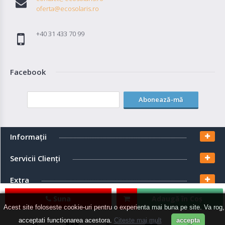
oferta@ecosolaris.ro
+40 31 433 70 99
Facebook
Abonează-mă
Informaţii
Servicii Clienţi
Extra
Suna
Adaugă în Coş
Contul meu
Acest site foloseste cookie-uri pentru o experienta mai buna pe site. Va rog,
acceptati functionarea acestora.
Citeste mai mult
accepta