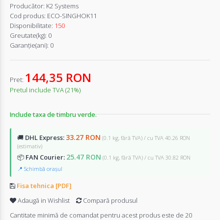
Producător:
K2 Systems
Cod produs:
ECO-SINGHOK11
Disponibilitate:
150
Greutate(kg):
0
Garanţie(ani):
0
144,35 RON
Pret:
Pretul include TVA (21%)
Include taxa de timbru verde.
33.27 RON
🚚
DHL Express:
(0.1 kg, fără TVA) / cu TVA 40.26 RON
(estimativ)
25.47 RON
📦
FAN Courier:
(0.1 kg, fără TVA) / cu TVA 30.82 RON
📍 Schimbă orașul
Fisa tehnica [PDF]
Adaugă in Wishlist
Compară produsul
Cantitate minimă de comandat pentru acest produs este de 20