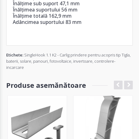
Înălțime sub suport 47,1 mm
Înălțimea suportului 56 mm
Înălțime totală 162,9 mm
Adâncimea suportului 83 mm
Etichete:
SingleHook 1.1 K2 - Carlig prindere pentru acopris tip Tigla
,
baterii
,
solare
,
panouri
,
fotovoltaice
,
invertoare
,
controlere-
incarcare
Produse asemănătoare