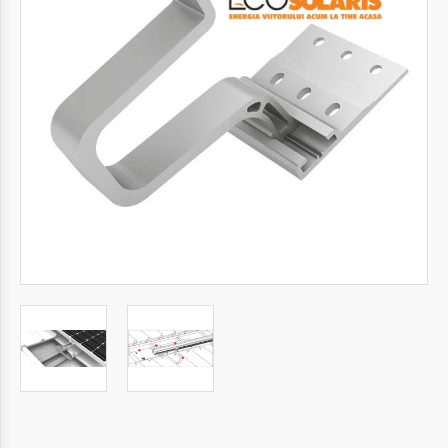
Autentifică-
te
Înregistrează-
te
Configurator
Cerere
Oferta