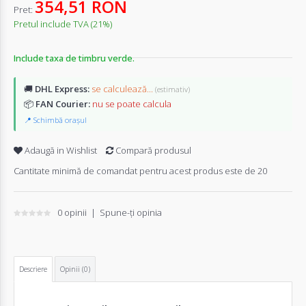
354,51 RON
Pret:
Pretul include TVA (21%)
Include taxa de timbru verde.
🚚
DHL Express:
se calculează...
(estimativ)
📦
FAN Courier:
nu se poate calcula
📍 Schimbă orașul
Adaugă in Wishlist
Compară produsul
Cantitate minimă de comandat pentru acest produs este de 20
0 opinii
|
Spune-ţi opinia
Descriere
Opinii (0)