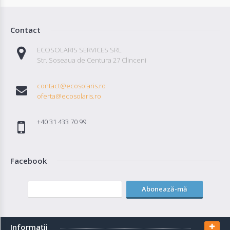
Contact
ECOSOLARIS SERVICES SRL
Str. Soseaua de Centura 27 Clinceni
contact@ecosolaris.ro
oferta@ecosolaris.ro
+40 31 433 70 99
Facebook
Abonează-mă
Informaţii