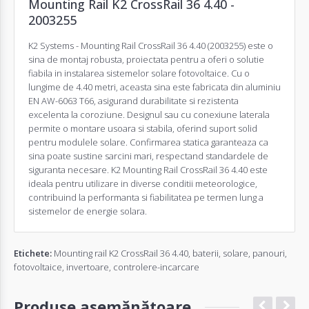
Mounting Rail K2 CrossRail 36 4.40 -
2003255
K2 Systems - Mounting Rail CrossRail 36 4.40 (2003255) este o
sina de montaj robusta, proiectata pentru a oferi o solutie
fiabila in instalarea sistemelor solare fotovoltaice. Cu o
lungime de 4.40 metri, aceasta sina este fabricata din aluminiu
EN AW-6063 T66, asigurand durabilitate si rezistenta
excelenta la coroziune. Designul sau cu conexiune laterala
permite o montare usoara si stabila, oferind suport solid
pentru modulele solare. Confirmarea statica garanteaza ca
sina poate sustine sarcini mari, respectand standardele de
siguranta necesare. K2 Mounting Rail CrossRail 36 4.40 este
ideala pentru utilizare in diverse conditii meteorologice,
contribuind la performanta si fiabilitatea pe termen lung a
sistemelor de energie solara.
Etichete:
Mounting rail K2 CrossRail 36 4.40
,
baterii
,
solare
,
panouri
,
fotovoltaice
,
invertoare
,
controlere-incarcare
Produse asemănătoare