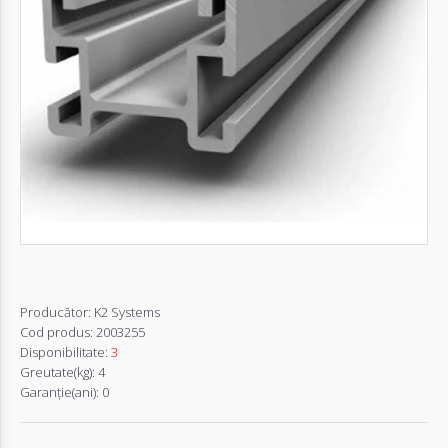
Autentifică-
te
Înregistrează-
te
Configurator
Cerere
Oferta
Producător:
K2 Systems
Cod produs:
2003255
Disponibilitate:
3
Greutate(kg):
4
Garanţie(ani):
0