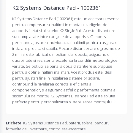
K2 Systems Distance Pad - 1002361
K2 Systems Distance Pad (1002361) este un accesoriu esential
pentru compensarea inaltimii in montajul carligelor de
acoperis filetat si al sinelor K2 SingleRail. Aceste distantiere
sunt amplasate intre carligele de acoperis si Climbers,
permitand ajustarea individuala a inaltimii pentru a asigura o
instalare precisa si stabila. Fiecare distantier are o grosime de
2 mm si este fabricat din poliamida robusta, asigurand o
durabilitate si rezistenta excelenta la conditii meteorologice
variate. Se pot utiliza pana la doua distantiere suprapuse
pentru a obtine inaltimi mai mari. Acest produs este ideal
pentru ajustari fine in instalarea sistemelor solare,
contribuind la nivelarea corecta si eficienta a
componentelor, si asigurand astfel o performanta optima a
sistemului de montaj. K2 Systems Distance Pad este solutia
perfecta pentru personalizarea si stabilizarea montajului.
Etichete:
K2 Systems Distance Pad
,
baterii
,
solare
,
panouri
,
fotovoltaice
,
invertoare
,
controlere-incarcare