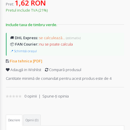
1,62 RON
Pret:
Pretul include TVA (21%)
Include taxa de timbru verde.
🚚
DHL Express:
se calculează...
(estimativ)
📦
FAN Courier:
nu se poate calcula
📍 Schimbă orașul
Fisa tehnica [PDF]
Adaugă in Wishlist
Compară produsul
Cantitate minimă de comandat pentru acest produs este de 4
0 opinii
|
Spune-ţi opinia
Descriere
Opinii (0)