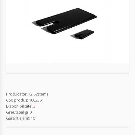
Autentifică-
te
Înregistrează-
te
Configurator
Cerere
Oferta
Producător:
K2 Systems
Cod produs:
1002361
Disponibilitate:
3
Greutate(kg):
0
Garanţie(ani):
10