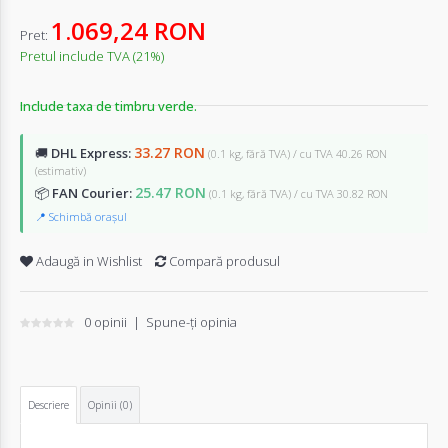
1.069,24 RON
Pret:
Pretul include TVA (21%)
Include taxa de timbru verde.
33.27 RON
🚚
DHL Express:
(0.1 kg, fără TVA) / cu TVA 40.26 RON
(estimativ)
25.47 RON
📦
FAN Courier:
(0.1 kg, fără TVA) / cu TVA 30.82 RON
📍 Schimbă orașul
Adaugă in Wishlist
Compară produsul
0 opinii
|
Spune-ţi opinia
Descriere
Opinii (0)