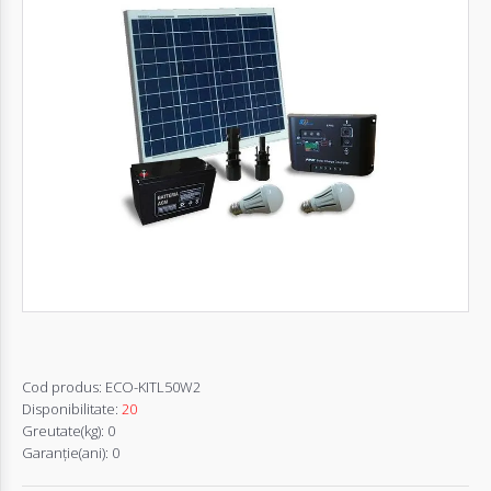
Autentifică-
te
Înregistrează-
te
Configurator
Cerere
Oferta
Cod produs:
ECO-KITL50W2
Disponibilitate:
20
Greutate(kg):
0
Garanţie(ani):
0