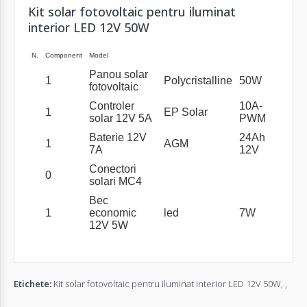
Kit solar fotovoltaic pentru iluminat
interior LED 12V 50W
N.
Component
Model
Panou solar
1
Polycristalline
50W
fotovoltaic
Controler
10A-
1
EP Solar
solar 12V 5A
PWM
Baterie 12V
24Ah
1
AGM
7A
12V
Conectori
0
solari MC4
Bec
1
economic
led
7W
12V 5W
Etichete:
Kit solar fotovoltaic pentru iluminat interior LED 12V 50W
,
,