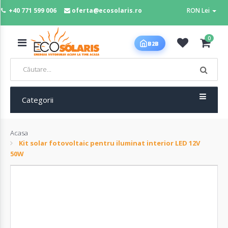
+40 771 599 006
oferta@ecosolaris.ro
RON Lei
MENIU
0
B2B
Acasa
Panouri
fotovoltaice
Categorii
Acasa
Sisteme
Kit solar fotovoltaic pentru iluminat interior LED 12V
fotovoltaice
50W
Baterii
deep
cycle