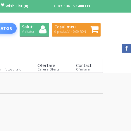
Wish List (0)
Curs EUR:
5.1400 LEI
Salut
Coșul meu
LATOR
Vizitator
0 produs(e) - 0,00 RON
Ofertare
Contact
em fotovoltaic
Cerere Oferta
Ofertare