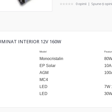
0 opinii
|
Spune-ţi opin
UMINAT INTERIOR 12V 160W
Model
Featur
Monocristalin
80
EP Solar
10
AGM
100
MC4
LED
7W 
LED
30W