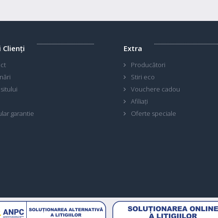
i Clienţi
Extra
ct
Producători
nări
Stiri eco
sitului
Vouchere cadou
Afiliaţi
lar garantie
Oferte speciale