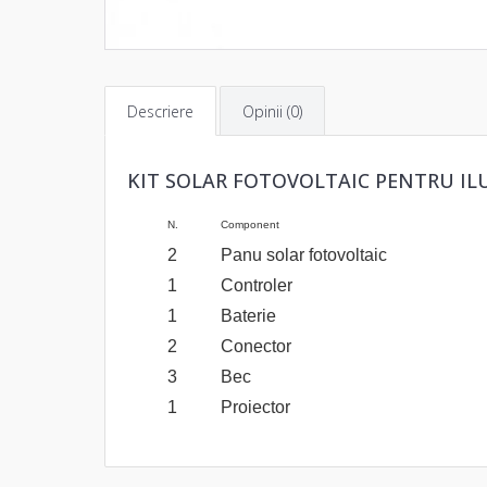
Descriere
Opinii (0)
KIT SOLAR FOTOVOLTAIC PENTRU IL
N.
Component
2
Panu solar fotovoltaic
1
Controler
1
Baterie
2
Conector
3
Bec
1
Proiector