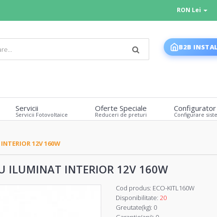
RON Lei
B2B INSTA
Servicii
Oferte Speciale
Configurator
Servicii Fotovoltaice
Reduceri de preturi
Configurare sist
INTERIOR 12V 160W
U ILUMINAT INTERIOR 12V 160W
Cod produs:
ECO-KITL160W
Disponibilitate:
20
Greutate(kg):
0