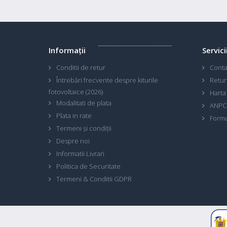
Informaţii
Servici
Conditii de retur
Conta
Întrebări frecvente despre kiturile
Retur
fotovoltaice (2026)
Harta 
Modalitati de plata
ANPC
Plata in rate
Formu
Termeni și condiții
Despre noi
Informatii Livrari
Politica de Securitate
Termeni & Conditii GDPR