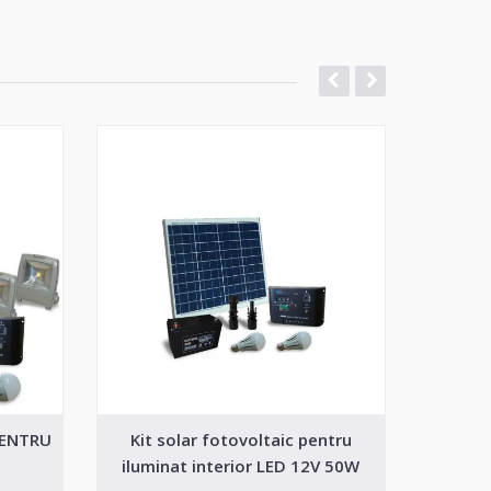
PENTRU
Kit solar fotovoltaic pentru
Kit 
iluminat interior LED 12V 50W
ilumi