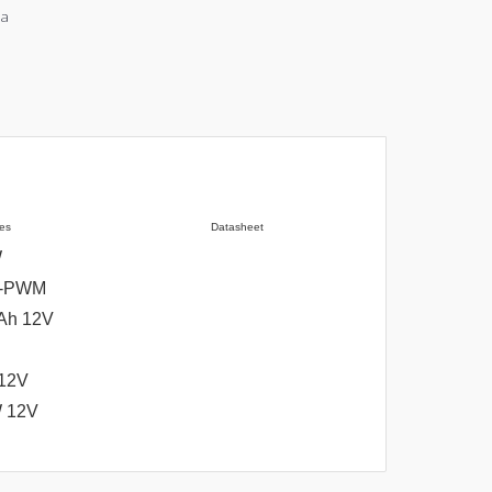
ia
es
Datasheet
W
A-PWM
Ah 12V
12V
 12V