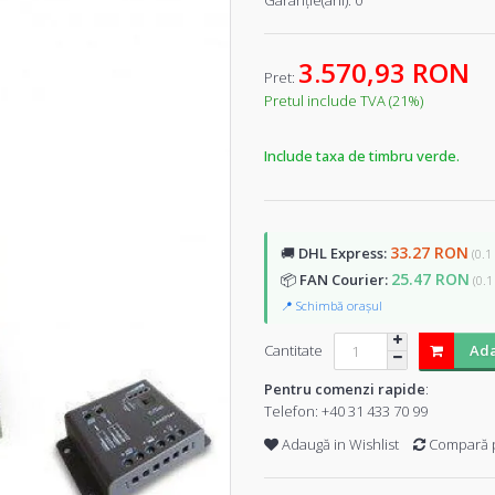
Garanţie(ani):
0
3.570,93 RON
Pret:
Pretul include TVA (21%)
Include taxa de timbru verde.
33.27 RON
🚚
DHL Express:
(0.1
25.47 RON
📦
FAN Courier:
(0.1
📍 Schimbă orașul
Cantitate
Ada
Pentru comenzi rapide
:
Telefon:
+40 31 433 70 99
Adaugă in Wishlist
Compară 