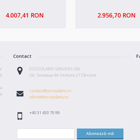
4.007,41 RON
2.956,70 RON
Contact
F
i
ECOSOLARIS SERVICES SRL
id
Str. Soseaua de Centura 27 Clinceni
ta
contact@ecosolaris.ro
a
oferta@ecosolaris.ro
+40 31 433 70 99
Abonează-mă