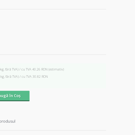
 kg, fără TVA) / cu TVA 40.26 RON
(estimativ)
 kg, fără TVA) / cu TVA 30.82 RON
ugă în Coş
produsul