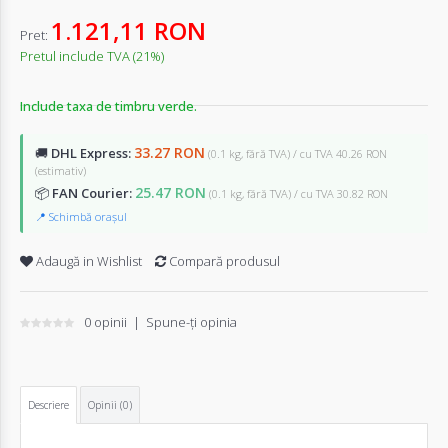
1.121,11 RON
Pret:
Pretul include TVA (21%)
Include taxa de timbru verde.
33.27 RON
🚚
DHL Express:
(0.1 kg, fără TVA) / cu TVA 40.26 RON
(estimativ)
25.47 RON
📦
FAN Courier:
(0.1 kg, fără TVA) / cu TVA 30.82 RON
📍 Schimbă orașul
Adaugă in Wishlist
Compară produsul
0 opinii
|
Spune-ţi opinia
Descriere
Opinii (0)