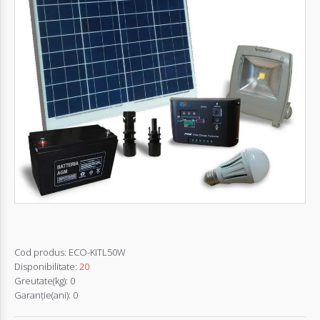
Autentifică-
te
Înregistrează-
te
Configurator
Cerere
Oferta
Cod produs:
ECO-KITL50W
Disponibilitate:
20
Greutate(kg):
0
Garanţie(ani):
0