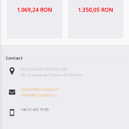
1.069,24 RON
1.350,05 RON
Contact
ECOSOLARIS SERVICES SRL
Str. Soseaua de Centura 27 Clinceni
contact@ecosolaris.ro
oferta@ecosolaris.ro
+40 31 433 70 99