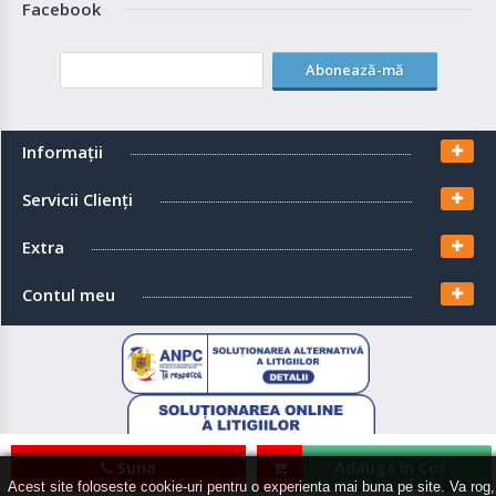
Facebook
Abonează-mă
Informaţii
Servicii Clienţi
Extra
Contul meu
Suna
Adaugă în Coş
Acest site foloseste cookie-uri pentru o experienta mai buna pe site. Va rog,
EcoSolaris Shop
© 2026