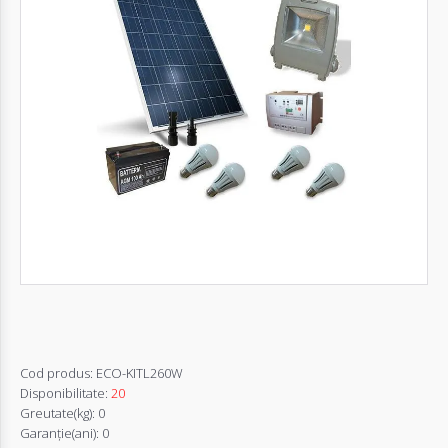
Autentifică-
te
Înregistrează-
te
Configurator
Cerere
Oferta
Cod produs:
ECO-KITL260W
Disponibilitate:
20
Greutate(kg):
0
Garanţie(ani):
0