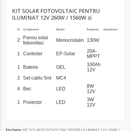
KIT SOLAR FOTOVOLTAIC PENTRU
ILUMINAT 12V 260W / 1560W zi
N.
Component
Model
Features
Datasheet
Panou solar
2
Monocristalin
130W
fotovoltaic
20A-
1
Controler
EP-Solar
MPPT
100Ah
1
Baterie
GEL
12V
2
Set cablu 5ml
MC4
8W
4
Bec
LED
12V
3W
1
Proiector
LED
12V
Etichete:
KIT SOLAR FOTOVOLTAIC PENTRU ILUMINAT 12V 260W /