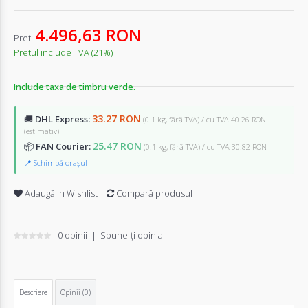
4.496,63 RON
Pret:
Pretul include TVA (21%)
Include taxa de timbru verde.
33.27 RON
🚚
DHL Express:
(0.1 kg, fără TVA) / cu TVA 40.26 RON
(estimativ)
25.47 RON
📦
FAN Courier:
(0.1 kg, fără TVA) / cu TVA 30.82 RON
📍 Schimbă orașul
Adaugă in Wishlist
Compară produsul
0 opinii
|
Spune-ţi opinia
Descriere
Opinii (0)