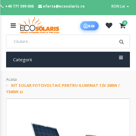
+40 771 599 006
oferta@ecosolaris.ro
RON Lei
MENIU
0
B2B
Acasa
Panouri
fotovoltaice
Categorii
Acasa
Sisteme
KIT SOLAR FOTOVOLTAIC PENTRU ILUMINAT 12V 260W /
fotovoltaice
1560W zi
Baterii
deep
cycle