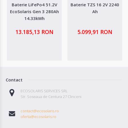
Baterie LiFePo4 51.2V
Baterie TZS 16 2V 2240
EcoSolaris Gen 3 280Ah
Ah
14.33kWh
13.185,13 RON
5.099,91 RON
Contact
ECOSOLARIS SERVICES SRL
Str. Soseaua de Centura 27 Clinceni
contact@ecosolaris.ro
oferta@ecosolaris.ro