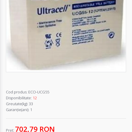
Autentifică-
te
Înregistrează-
te
Configurator
Cerere
Oferta
Cod produs:
ECO-UCG55
Disponibilitate:
12
Greutate(kg):
33
Garanţie(ani):
1
702,79 RON
Pret: