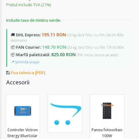
Pretul include TVA (21%)
Include taxa de timbru verde.
195.11 RON
🚚
DHL Express:
(33 kg, fără TVA) / cu TVA 236.09 RON
(estimativ)
148.70 RON
📦
FAN Courier:
(33 kg, fără TVA) / cu TVA 179.93 RON
825.00 RON
📦
Marfă paletizată:
(TVA inclus, livrare pe palet)
📍 Schimbă orașul
Fisa tehnica [PDF]
Accesorii
Controler Victron
Panou fotovoltaic
Energy BlueSolar
100W