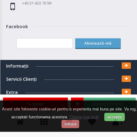
+40 31 433 70 99
Facebook
Abonează-mă
Informaţii
Servicii Clienţi
Extra
Suna
Adaugă în Coş
Contul meu
Acest site foloseste cookie-uri pentru o experienta mai buna pe site. Va rog,
acceptati functionarea acestora.
Citeste mai mult
accepta
refuza