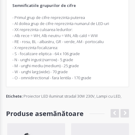
Semnificatiile grupurilor de cifre
- Primul grup de cifre reprezinta puterea
- Al doilea grup de cifre reprezinta numarul de LED-uri
- XX reprezinta culoarea ledurilor:
- Alb rece = WH, Alb neutru = WN, Alb cald = WW
- RE - rosu, BL - albastru, GR - verde, AM - portocaliu
- X reprezinta focalizarea:
- S - focalizare eliptica - 64 x 106 grade
- N - unghi ingust (narrow) - 5 grade
- M - unghi mediu (medium) - 25 grade
- W - unghi larg (wide) - 70 grade
- O - omnidirectional - fara lentila - 170 grade
Etichete:
Proiector LED iluminat stradal 30W 230V
,
Lampi cu LED
,
Produse asemănătoare