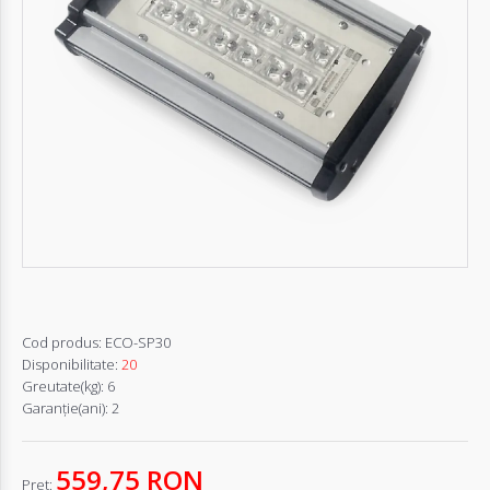
Autentifică-
te
Înregistrează-
te
Configurator
Cerere
Oferta
Cod produs:
ECO-SP30
Disponibilitate:
20
Greutate(kg):
6
Garanţie(ani):
2
559,75 RON
Pret: