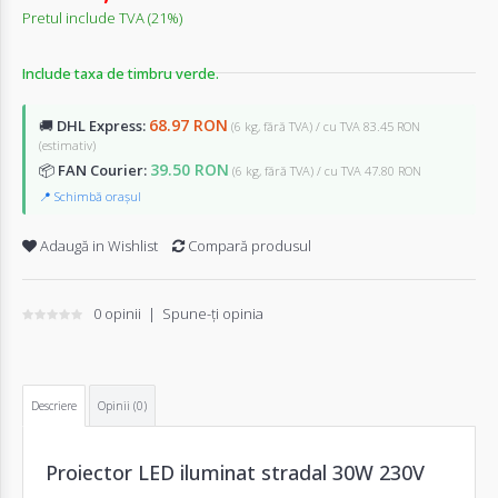
Pretul include TVA (21%)
Include taxa de timbru verde.
68.97 RON
🚚
DHL Express:
(6 kg, fără TVA) / cu TVA 83.45 RON
(estimativ)
39.50 RON
📦
FAN Courier:
(6 kg, fără TVA) / cu TVA 47.80 RON
📍 Schimbă orașul
Adaugă in Wishlist
Compară produsul
0 opinii
|
Spune-ţi opinia
Descriere
Opinii (0)
Proiector LED iluminat stradal 30W 230V