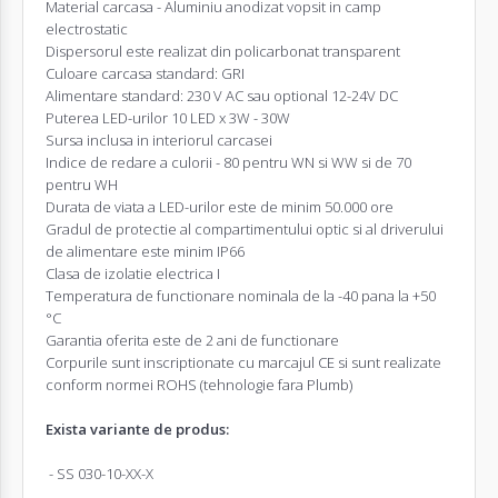
Material carcasa - Aluminiu anodizat vopsit in camp
electrostatic
Dispersorul este realizat din policarbonat transparent
Culoare carcasa standard: GRI
Alimentare standard: 230 V AC sau optional 12-24V DC
Puterea LED-urilor 10 LED x 3W - 30W
Sursa inclusa in interiorul carcasei
Indice de redare a culorii - 80 pentru WN si WW si de 70
pentru WH
Durata de viata a LED-urilor este de minim 50.000 ore
Gradul de protectie al compartimentului optic si al driverului
de alimentare este minim IP66
Clasa de izolatie electrica I
Temperatura de functionare nominala de la -40 pana la +50
°C
Garantia oferita este de 2 ani de functionare
Corpurile sunt inscriptionate cu marcajul CE si sunt realizate
conform normei ROHS (tehnologie fara Plumb)
Exista variante de produs:
- SS 030-10-XX-X