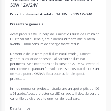
50W 12V/24V
Proiector iluminat stradal cu 24 LED-uri 50W 12V/24V
Prezentare generala
Acest produs este un corp de iluminat cu sursa de lumina tip
LED focalizat cu lentile, are dimensiuni foarte mici si ofera
avantajul unui consum de energie foarte redus.
Domeniile de utilizare pot fi: iluminatul stradal, iluminatul
general al cailor de acces sau al parcarilor, iluminat
perimetral. Se alimenteaza de la surse de 220 V AC, eventual
din sisteme cu panouri fotovoltaice. Este costituit din LED-uri
de mare putere OSRAM focalizate cu lentile special
proiectate.
In mod normal un proiector stradal are un spot eliptic de 106
x 54 grade. Acest proiector cu LED-uri poate fi dotat la cerere
cu lentile de diverse alte unghiuri de focalizare.
Date tehnice