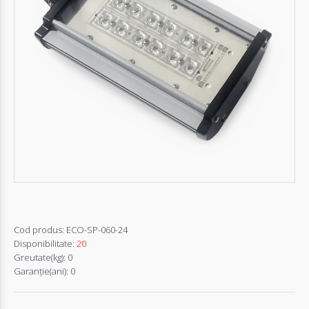
Autentifică-
te
Înregistrează-
te
Configurator
Cerere
Oferta
Cod produs:
ECO-SP-060-24
Disponibilitate:
20
Greutate(kg):
0
Garanţie(ani):
0