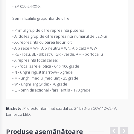
- SP 050-24-XX-X
Semnificatiile grupurilor de cifre
- Primul grup de cifre reprezinta puterea
- Al doilea grup de cifre reprezinta numarul de LED-uri
- XX reprezinta culoarea ledurilor:
- Alb rece = WH, Alb neutru = WN, Alb cald = WW
- RE - rosu, BL - albastru, GR - verde, AM - portocaliu
- X reprezinta focalizarea:
- S - focalizare eliptica - 64 x 106 grade
- N - unghi ingust (narrow) - 5 grade
- M - unghi mediu (medium) - 25 grade
- W - unghi larg (wide) - 70 grade
- O - omnidirectional - fara lentila - 170 grade
Etichete:
Proiector iluminat stradal cu 24 LED-uri 50W 12V/24V
,
Lampi cu LED
,
Produse asemănătoare