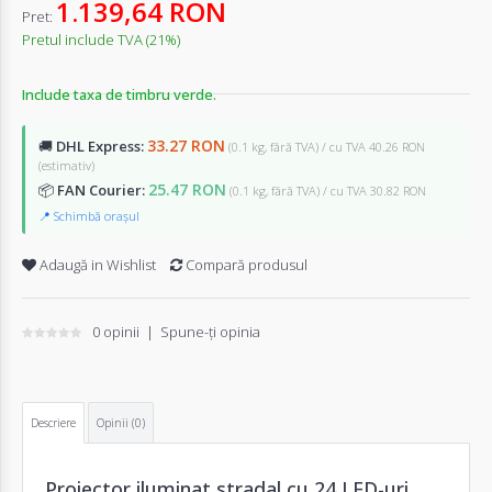
1.139,64 RON
Pret:
Pretul include TVA (21%)
Include taxa de timbru verde.
33.27 RON
🚚
DHL Express:
(0.1 kg, fără TVA) / cu TVA 40.26 RON
(estimativ)
25.47 RON
📦
FAN Courier:
(0.1 kg, fără TVA) / cu TVA 30.82 RON
📍 Schimbă orașul
Adaugă in Wishlist
Compară produsul
0 opinii
|
Spune-ţi opinia
Descriere
Opinii (0)
Proiector iluminat stradal cu 24 LED-uri