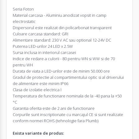
Seria Foton
Material carcasa - Aluminiu anodizat vopsit in camp
electrostatic
Dispersorul este realizat din policarbonat transparent
Culoare carcasa standard: GRI
Alimentare standard: 230 V AC sau optional 12-24V DC
Puterea LED-urilor 24 LED x 2.5W
Sursa inclusa in interiorul carcasei
Indice de redare a culorii - 80 pentru WN si WW si de 70
pentru WH
Durata de viata a LED-urilor este de minim 50.000 ore
Gradul de protectie al compartimentului optic si al driverului
de alimentare este minim IP66
Clasa de izolatie electrica I
Temperatura de functionare nominala de la -40 pana la +50
°C
Garantia oferita este de 2 ani de functionare
Corpurile sunt inscriptionate cu marcajul CE si sunt realizate
conform normei ROHS (tehnologie fara Plumb)
Exista variante de produs: