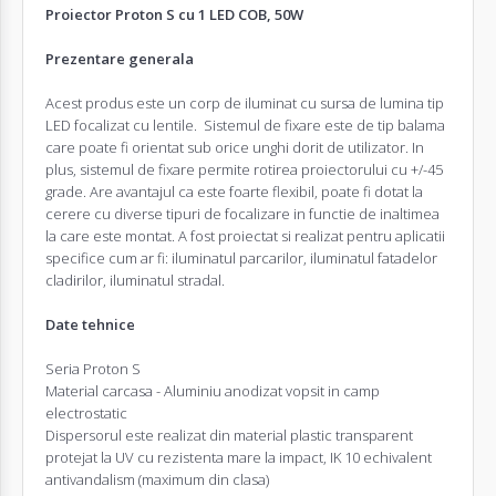
Proiector Proton S cu 1 LED COB, 50W
Prezentare generala
Acest produs este un corp de iluminat cu sursa de lumina tip
LED focalizat cu lentile. Sistemul de fixare este de tip balama
care poate fi orientat sub orice unghi dorit de utilizator. In
plus, sistemul de fixare permite rotirea proiectorului cu +/-45
grade. Are avantajul ca este foarte flexibil, poate fi dotat la
cerere cu diverse tipuri de focalizare in functie de inaltimea
la care este montat. A fost proiectat si realizat pentru aplicatii
specifice cum ar fi: iluminatul parcarilor, iluminatul fatadelor
cladirilor, iluminatul stradal.
Date tehnice
Seria Proton S
Material carcasa - Aluminiu anodizat vopsit in camp
electrostatic
Dispersorul este realizat din material plastic transparent
protejat la UV cu rezistenta mare la impact, IK 10 echivalent
antivandalism (maximum din clasa)