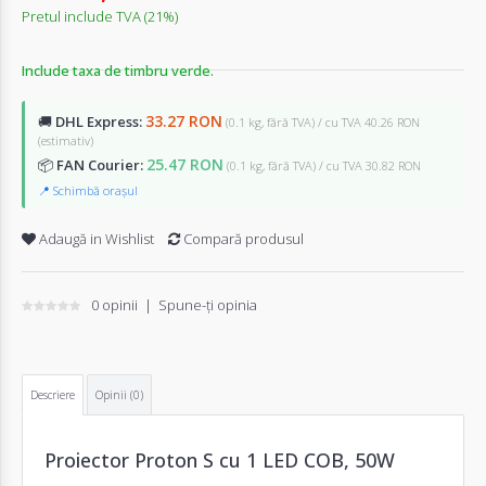
Pretul include TVA (21%)
Include taxa de timbru verde.
33.27 RON
🚚
DHL Express:
(0.1 kg, fără TVA) / cu TVA 40.26 RON
(estimativ)
25.47 RON
📦
FAN Courier:
(0.1 kg, fără TVA) / cu TVA 30.82 RON
📍 Schimbă orașul
Adaugă in Wishlist
Compară produsul
0 opinii
|
Spune-ţi opinia
Descriere
Opinii (0)
Proiector Proton S cu 1 LED COB, 50W