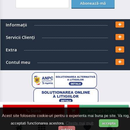
Abonează-mă
Informaţii
Servicii Clienţi
Extra
Contul meu
Suna
Adaugă în Coş
EcoSolaris Shop
© 2026
Acest site foloseste cookie-uri pentru o experienta mai buna pe site. Va rog,
acceptati functionarea acestora.
Citeste mai mult
accepta
refuza