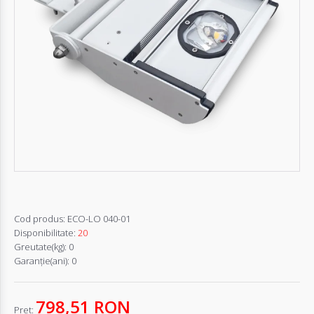
Autentifică-
te
Înregistrează-
te
Configurator
Cerere
Oferta
Cod produs:
ECO-LO 040-01
Disponibilitate:
20
Greutate(kg):
0
Garanţie(ani):
0
798,51 RON
Pret: