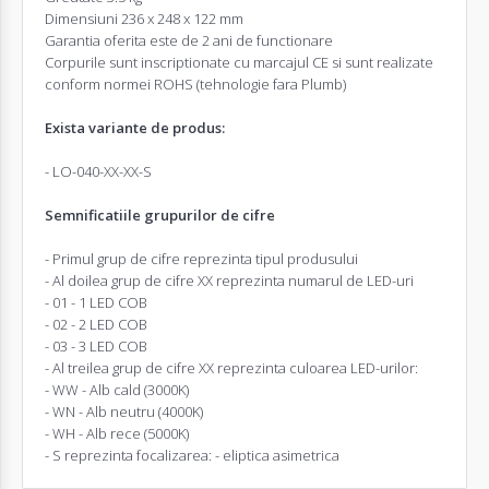
Dimensiuni 236 x 248 x 122 mm
Garantia oferita este de 2 ani de functionare
Corpurile sunt inscriptionate cu marcajul CE si sunt realizate
conform normei ROHS (tehnologie fara Plumb)
Exista variante de produs:
- LO-040-XX-XX-S
Semnificatiile grupurilor de cifre
- Primul grup de cifre reprezinta tipul produsului
- Al doilea grup de cifre XX reprezinta numarul de LED-uri
- 01 - 1 LED COB
- 02 - 2 LED COB
- 03 - 3 LED COB
- Al treilea grup de cifre XX reprezinta culoarea LED-urilor:
- WW - Alb cald (3000K)
- WN - Alb neutru (4000K)
- WH - Alb rece (5000K)
- S reprezinta focalizarea: - eliptica asimetrica