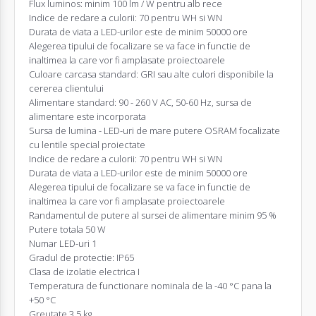
Flux luminos: minim 100 lm / W pentru alb rece
Indice de redare a culorii: 70 pentru WH si WN
Durata de viata a LED-urilor este de minim 50000 ore
Alegerea tipului de focalizare se va face in functie de
inaltimea la care vor fi amplasate proiectoarele
Culoare carcasa standard: GRI sau alte culori disponibile la
cererea clientului
Alimentare standard: 90 - 260 V AC, 50-60 Hz, sursa de
alimentare este incorporata
Sursa de lumina - LED-uri de mare putere OSRAM focalizate
cu lentile special proiectate
Indice de redare a culorii: 70 pentru WH si WN
Durata de viata a LED-urilor este de minim 50000 ore
Alegerea tipului de focalizare se va face in functie de
inaltimea la care vor fi amplasate proiectoarele
Randamentul de putere al sursei de alimentare minim 95 %
Putere totala 50 W
Numar LED-uri 1
Gradul de protectie: IP65
Clasa de izolatie electrica I
Temperatura de functionare nominala de la -40 °C pana la
+50 °C
Greutate 3.5 kg