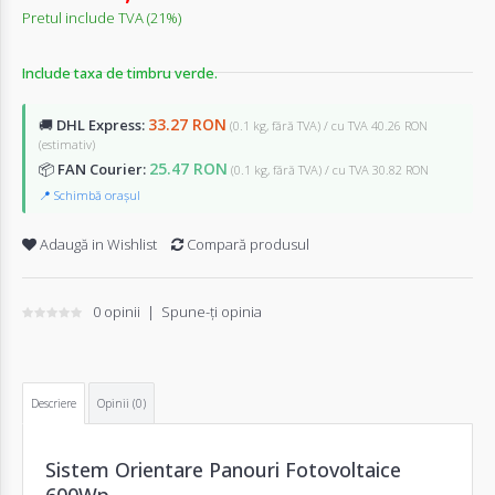
Pretul include TVA (21%)
Include taxa de timbru verde.
33.27 RON
🚚
DHL Express:
(0.1 kg, fără TVA) / cu TVA 40.26 RON
(estimativ)
25.47 RON
📦
FAN Courier:
(0.1 kg, fără TVA) / cu TVA 30.82 RON
📍 Schimbă orașul
Adaugă in Wishlist
Compară produsul
0 opinii
|
Spune-ţi opinia
Descriere
Opinii (0)
Sistem Orientare Panouri Fotovoltaice
600Wp