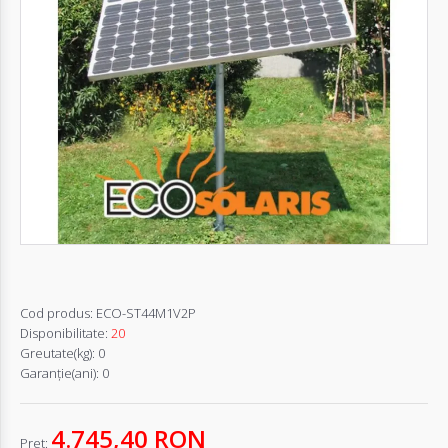
Autentifică-
te
Înregistrează-
te
Configurator
Cerere
Oferta
Cod produs:
ECO-ST44M1V2P
Disponibilitate:
20
Greutate(kg):
0
Garanţie(ani):
0
4.745,40 RON
Pret: