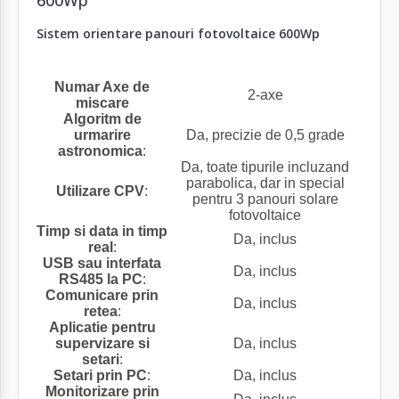
Sistem orientare panouri fotovoltaice 600Wp
Numar Axe de
2-axe
miscare
Algoritm de
urmarire
Da, precizie de 0,5 grade
astronomica
:
Da, toate tipurile incluzand
parabolica, dar in special
Utilizare CPV
:
pentru 3 panouri solare
fotovoltaice
Timp si data in timp
Da, inclus
real
:
USB sau interfata
Da, inclus
RS485 la PC
:
Comunicare prin
Da, inclus
retea
:
Aplicatie pentru
supervizare si
Da, inclus
setari
:
Setari prin PC
:
Da, inclus
Monitorizare prin