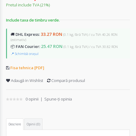
Pretul include TVA (21%)
Include taxa de timbru verde.
33.27 RON
🚚
DHL Express:
(0.1 kg, fără TVA) / cu TVA 40.26 RON
(estimativ)
25.47 RON
📦
FAN Courier:
(0.1 kg, fără TVA) / cu TVA 30.82 RON
📍 Schimbă orașul
Fisa tehnica [PDF]
Adaugă in Wishlist
Compară produsul
0 opinii
|
Spune-ţi opinia
Descriere
Opinii (0)