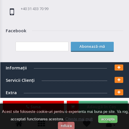
+40 31 433 70 99
Facebook
Abonează-mă
Informaţii
Servicii Clienţi
Extra
Contul meu
Suna
Adaugă în Coş
Acest site foloseste cookie-uri pentru o experienta mai buna pe site. Va rog,
acceptati functionarea acestora.
Citeste mai mult
accepta
refuza