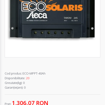
Autentifică-
te
Înregistrează-
te
Configurator
Cerere
Oferta
Cod produs:
ECO-MPPT-40Ah
Disponibilitate:
20
Greutate(kg):
0
Garanţie(ani):
0
1.306,07 RON
Pret: