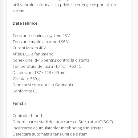
utilizatorului informatii cu privire la energie disponibila in
sistem.
Date tehnice
Tensiune nominala system 48 V
Tensiune maxima panouri 96 V
Curent Maxim 40 A
Afisaj LCD alfanumeric
Conexiune RJ-45 pentru control la distanta
Temperatura de lucru -10 °C … +60 °C
Dimensiuni 187 x 128 x 49 mm
Greutate 550 g
Fabricat si conceput in Germania
Conformat CE
Functii
Controler hibrid
Determinarea starii de incarcare cu Steca atonIC (SOC)
Incarcarea acumulatorilor in tehnologie multistrat
Detectare automata a tensiunii de sistem