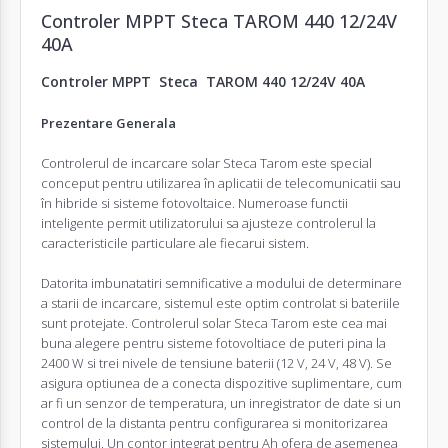
Controler MPPT Steca TAROM 440 12/24V
40A
Controler MPPT Steca TAROM 440 12/24V 40A
Prezentare Generala
Controlerul de incarcare solar Steca Tarom este special
conceput pentru utilizarea în aplicatii de telecomunicatii sau
în hibride si sisteme fotovoltaice. Numeroase functii
inteligente permit utilizatorului sa ajusteze controlerul la
caracteristicile particulare ale fiecarui sistem.
Datorita imbunatatiri semnificative a modului de determinare
a starii de incarcare, sistemul este optim controlat si bateriile
sunt protejate. Controlerul solar Steca Tarom este cea mai
buna alegere pentru sisteme fotovoltiace de puteri pina la
2400 W si trei nivele de tensiune baterii (12 V, 24 V, 48 V). Se
asigura optiunea de a conecta dispozitive suplimentare, cum
ar fi un senzor de temperatura, un inregistrator de date si un
control de la distanta pentru configurarea si monitorizarea
sistemului. Un contor integrat pentru Ah ofera de asemenea