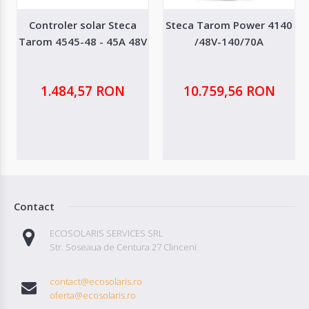
Controler solar Steca
Steca Tarom Power 4140
Tarom 4545-48 - 45A 48V
/48V-140/70A
1.484,57 RON
10.759,56 RON
Contact
ECOSOLARIS SERVICES SRL
Str. Soseaua de Centura 27 Clinceni
contact@ecosolaris.ro
oferta@ecosolaris.ro