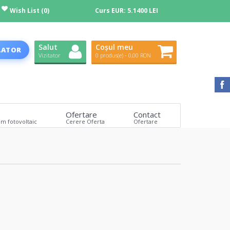
Wish List (0)
Curs EUR:
5.1400 LEI
Salut
Coșul meu
LATOR
Vizitator
0 produs(e) - 0,00 RON
Ofertare
Contact
em fotovoltaic
Cerere Oferta
Ofertare