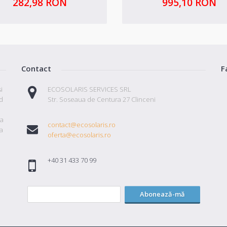
282,98 RON
995,10 RON
Contact
F
i
ECOSOLARIS SERVICES SRL
id
Str. Soseaua de Centura 27 Clinceni
ta
contact@ecosolaris.ro
a
oferta@ecosolaris.ro
+40 31 433 70 99
Abonează-mă