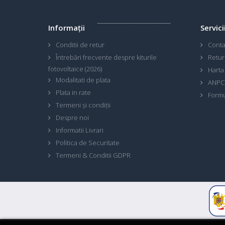
Informaţii
Servici
Conditii de retur
Conta
Întrebări frecvente despre kiturile
Retur
fotovoltaice (2026)
Harta 
Modalitati de plata
ANPC
Plata in rate
Formu
Termeni și condiții
Despre noi
Informatii Livrari
Politica de Securitate
Termeni & Conditii GDPR