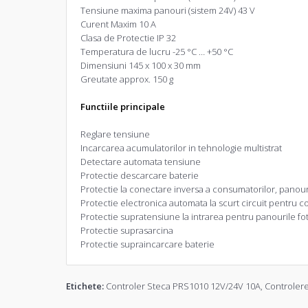
Tensiune maxima panouri (sistem 24V) 43 V
Curent Maxim 10 A
Clasa de Protectie IP 32
Temperatura de lucru -25 °C … +50 °C
Dimensiuni 145 x 100 x 30 mm
Greutate approx. 150 g
Functiile principale
Reglare tensiune
Incarcarea acumulatorilor in tehnologie multistrat
Detectare automata tensiune
Protectie descarcare baterie
Protectie la conectare inversa a consumatorilor, panouri
Protectie electronica automata la scurt circuit pentru c
Protectie supratensiune la intrarea pentru panourile fo
Protectie suprasarcina
Protectie supraincarcare baterie
Etichete:
Controler Steca PRS1010 12V/24V 10A
,
Controlere