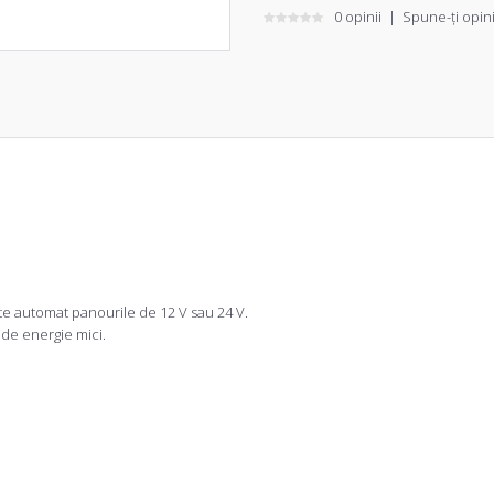
0 opinii
|
Spune-ţi opin
e automat panourile de 12 V sau 24 V.
de energie mici.