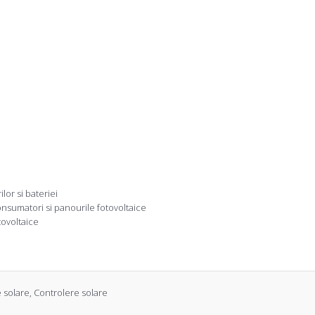
lor si bateriei
onsumatori si panourile fotovoltaice
tovoltaice
 solare
,
Controlere solare