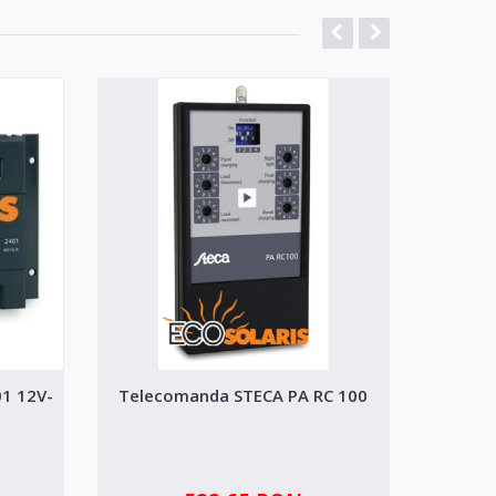
01 12V-
Telecomanda STECA PA RC 100
Control