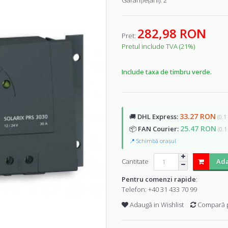
Garanţie(ani):
2
282,98 RON
Pret:
Pretul include TVA (21%)
Include taxa de timbru verde.
33.27 RON
🚚
DHL Express:
(0.1
25.47 RON
📦
FAN Courier:
(0.1
📍 Schimbă orașul
Cantitate
Ada
Pentru comenzi rapide
:
Telefon:
+40 31 433 70 99
Adaugă in Wishlist
Compară 