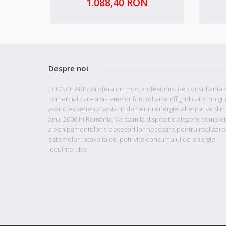
1.088,40 RON
Despre noi
ECOSOLARIS va ofera un mod profesionist de consultanta s
comercializare a sistemelor fotovoltaice off grid cat si on gr
avand
experienta vasta in domeniu energiei alternative din
anul 2006 in Romania. Va stam la dispozitie
alegere comple
a echipamentelor si accesoriilor necesare pentru realizare
sistemelor fotovoltaice potrivite consumului de energie
locuintei dvs.