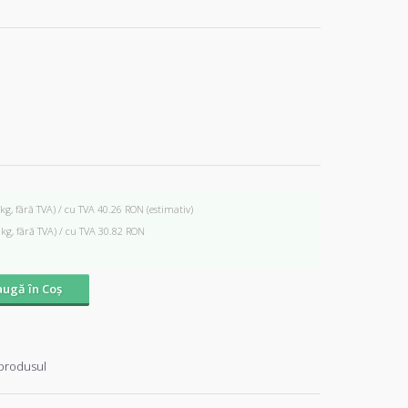
 kg, fără TVA) / cu TVA 40.26 RON
(estimativ)
 kg, fără TVA) / cu TVA 30.82 RON
ugă în Coş
produsul