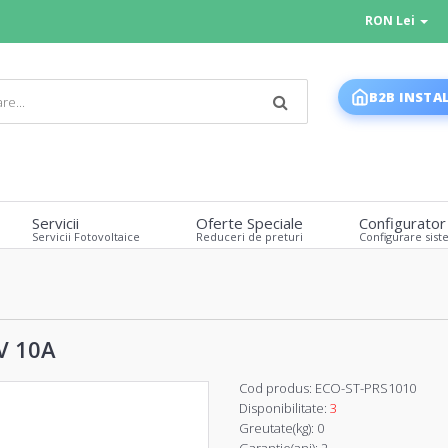
RON Lei
B2B INSTA
Servicii
Oferte Speciale
Configurator
Servicii Fotovoltaice
Reduceri de preturi
Configurare sist
V 10A
Cod produs:
ECO-ST-PRS1010
Disponibilitate:
3
Greutate(kg):
0