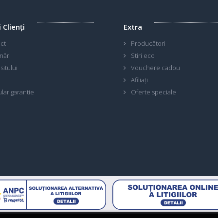
i Clienţi
Extra
ct
Producători
nări
Stiri eco
sitului
Vouchere cadou
Afiliaţi
lar garantie
Oferte speciale