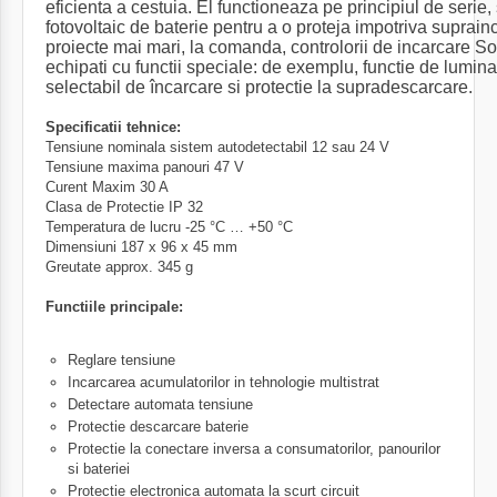
eficienta a cestuia. El functioneaza pe principiul de serie
fotovoltaic de baterie pentru a o proteja impotriva suprainc
proiecte mai mari, la comanda, controlorii de incarcare So
echipati cu functii speciale: de exemplu, func
t
ie de lumina
selectabil de încarcare si protectie la supradescarcare.
Specificatii tehnice:
Tensiune nominala sistem
autodetectabil 12 sau 24 V
Tensiune maxima panouri
47 V
Curent Maxim
30 A
Clasa de Protectie
IP 32
Temperatura de lucru
-25 °C … +50 °C
Dimensiuni
187 x 96 x 45 mm
Greutate
approx. 345 g
Functiile principale:
Reglare tensiune
Incarcarea acumulatorilor in tehnologie multistrat
Detectare automata tensiune
Protectie descarcare baterie
Protectie la conectare inversa a consumatorilor, panourilor
si bateriei
Protectie electronica automata la scurt circuit