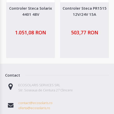
Controler Steca Solarix
Controler Steca PR1515
4401 48V
12V/24V 15A
1.051,08 RON
503,77 RON
Contact
ECOSOLARIS SERVICES SRL
Str. Soseaua de Centura 27 Clinceni
contact@ecosolaris.ro
oferta@ecosolaris.ro