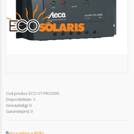
Autentifică-
te
Înregistrează-
te
Configurator
Cerere
Oferta
Cod produs:
ECO-ST-PRS3030
Disponibilitate:
3
Greutate(kg):
0
Garanţie(ani):
0
Fisa tehnica [PDF]