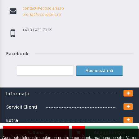
contact@ecosolaris.ro
oferta@ecosolaris.ro
+40 31 433 70 99
Facebook
Abonează-mă
Informaţii
Servicii Clienţi
Extra
Suna
Adaugă în Coş
Contul meu
Acest site foloseste cookie-uri pentru o experienta mai buna pe site. Va rog,