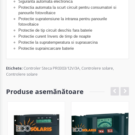
Siguranta automata electronica
Protectia automata la scurt circuit pentru consumatori si
panourile fotovoltaice
Protectie supratensiune la intrarea pentru panourile
fotovoltaice
Protectie de tip circuit deschis fara baterie
Protectie curent Invers de timp de noapte
Protectie la supratemperatura si suprasarcina
Protectie supraincarcare baterie
Etichete:
Controler Steca PR0303/12V/3A
,
Controlere solare
,
Controlere solare
Produse asemănătoare