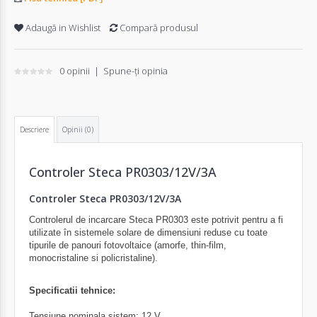
Adaugă in Wishlist
Compară produsul
0 opinii
|
Spune-ţi opinia
Descriere
Opinii (0)
Controler Steca PR0303/12V/3A
Controler Steca PR0303/12V/3A
Controlerul de incarcare Steca PR0303 este
potrivit
pentru a fi
utilizate
în
sistemele solare de dimensiuni reduse
cu toate
tipurile de panouri fotovoltaice (amorfe, thin-film,
monocristaline si policristaline).
Specificatii tehnice:
Tensiune nominala sistem: 12 V