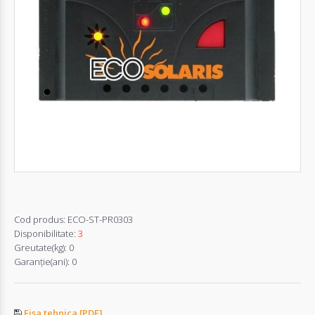
Autentifică-
te
Înregistrează-
te
Configurator
Cerere
Oferta
Cod produs:
ECO-ST-PR0303
Disponibilitate:
3
Greutate(kg):
0
Garanţie(ani):
0
Fisa tehnica [PDF]