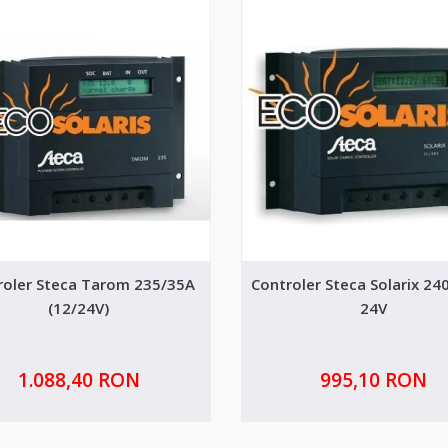
roler Steca Tarom 235/35A
Controler Steca Solarix 24
(12/24V)
24V
1.088,40 RON
995,10 RON