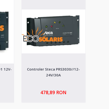
01 12V-
Controler Steca PRS3030//12-
Contro
24V/30A
478,89 RON