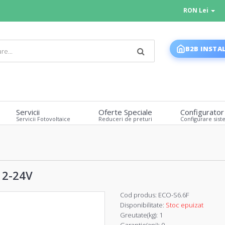
RON Lei
B2B INSTA
Servicii
Oferte Speciale
Configurator
Servicii Fotovoltaice
Reduceri de preturi
Configurare sist
12-24V
Cod produs:
ECO-S6.6F
Disponibilitate:
Stoc epuizat
Greutate(kg):
1