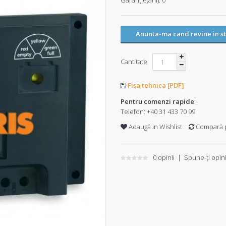
Garanţie(ani):
0
Anunta-ma cand revine in s
Cantitate
Fisa tehnica [PDF]
Pentru comenzi rapide
:
Telefon:
+40 31 433 70 99
Adaugă in Wishlist
Compară 
0 opinii
|
Spune-ţi opin