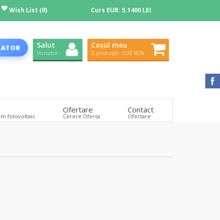
Wish List (0)
Curs EUR:
5.1400 LEI
Salut
Coșul meu
LATOR
Vizitator
0 produs(e) - 0,00 RON
Ofertare
Contact
em fotovoltaic
Cerere Oferta
Ofertare