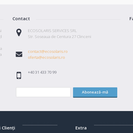
Contact
F
i
ECOSOLARIS SERVICES SRL
id
Str. Soseaua de Centura 27 Clinceni
ta
contact@ecosolaris.ro
a
oferta@ecosolaris.ro
+40 31 433 70 99
Abonează-mă
i Clienţi
Extra