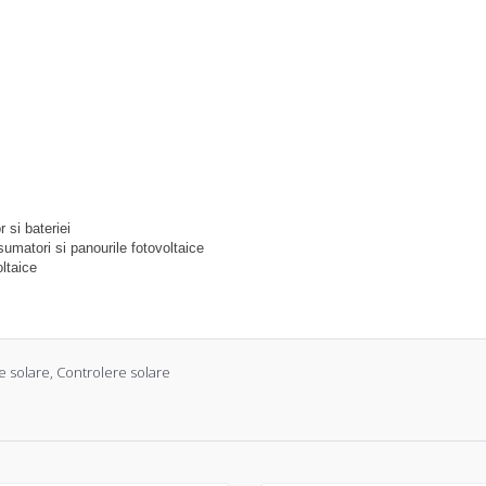
 si bateriei
sumatori si panourile fotovoltaice
oltaice
e solare
,
Controlere solare