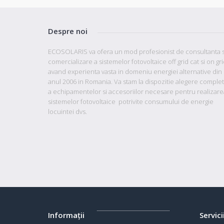
Despre noi
ECOSOLARIS va ofera un mod profesionist de consultanta s
comercializare a sistemelor fotovoltaice off grid cat si on gr
avand
experienta vasta in domeniu energiei alternative din
anul 2006 in Romania. Va stam la dispozitie
alegere comple
a echipamentelor si accesoriilor necesare pentru realizare
sistemelor fotovoltaice potrivite consumului de energie
locuintei dvs.
Informaţii
Servici