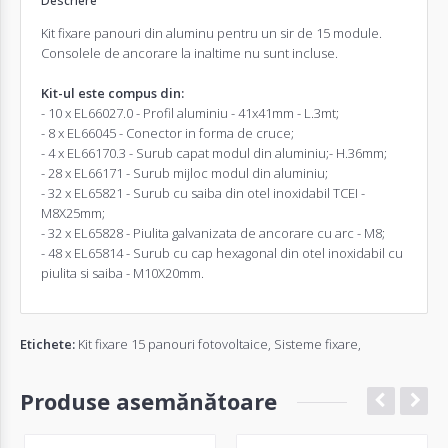
Descriere
Kit fixare panouri din aluminu pentru un sir de 15 module.
Consolele de ancorare la inaltime nu sunt incluse.
Kit-ul este compus din:
- 10 x EL66027.0 - Profil aluminiu - 41x41mm - L.3mt;
- 8 x EL66045 - Conector in forma de cruce;
- 4 x EL66170.3 - Surub capat modul din aluminiu;- H.36mm;
- 28 x EL66171 - Surub mijloc modul din aluminiu;
- 32 x EL65821 - Surub cu saiba din otel inoxidabil TCEI -
M8X25mm;
- 32 x EL65828 - Piulita galvanizata de ancorare cu arc - M8;
- 48 x EL65814 - Surub cu cap hexagonal din otel inoxidabil cu
piulita si saiba - M10X20mm.
Etichete:
Kit fixare 15 panouri fotovoltaice
,
Sisteme fixare
,
Produse asemănătoare