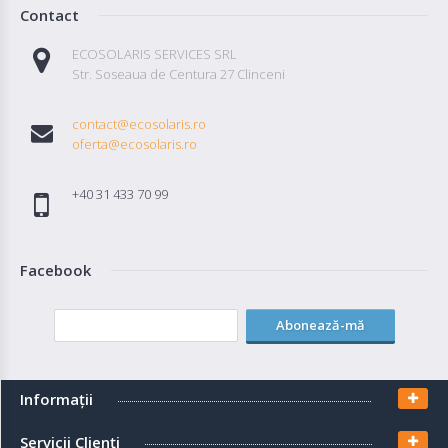
Contact
ECOSOLARIS SERVICES SRL
Str. Soseaua de Centura 27 Clinceni
contact@ecosolaris.ro
oferta@ecosolaris.ro
+40 31 433 70 99
Facebook
Abonează-mă
Informaţii
Servicii Clienţi