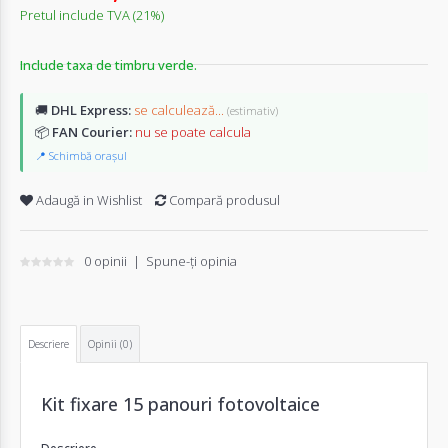
Pretul include TVA (21%)
Include taxa de timbru verde.
🚚
DHL Express:
se calculează...
(estimativ)
📦
FAN Courier:
nu se poate calcula
📍 Schimbă orașul
Adaugă in Wishlist
Compară produsul
0 opinii
|
Spune-ţi opinia
Descriere
Opinii (0)
Kit fixare 15 panouri fotovoltaice