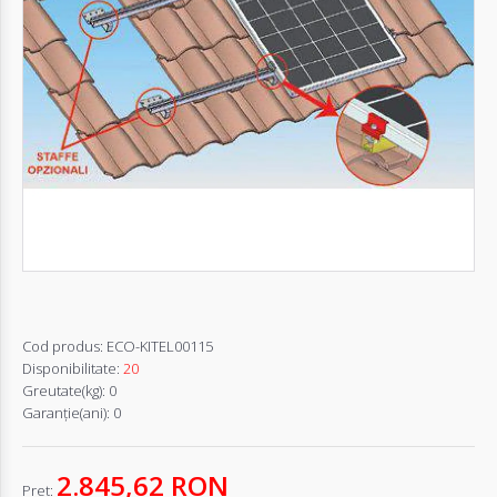
Autentifică-
te
Înregistrează-
te
Configurator
Cerere
Oferta
Cod produs:
ECO-KITEL00115
Disponibilitate:
20
Greutate(kg):
0
Garanţie(ani):
0
2.845,62 RON
Pret: