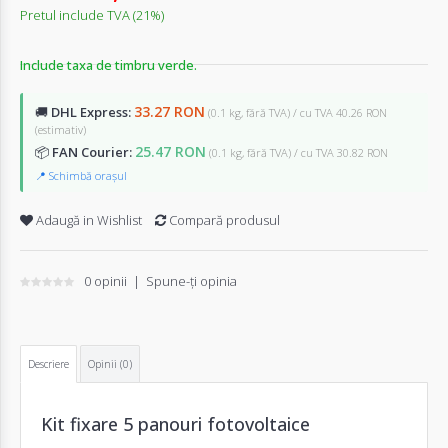
Pretul include TVA (21%)
Include taxa de timbru verde.
33.27 RON
🚚
DHL Express:
(0.1 kg, fără TVA) / cu TVA 40.26 RON
(estimativ)
25.47 RON
📦
FAN Courier:
(0.1 kg, fără TVA) / cu TVA 30.82 RON
📍 Schimbă orașul
Adaugă in Wishlist
Compară produsul
0 opinii
|
Spune-ţi opinia
Descriere
Opinii (0)
Kit fixare 5 panouri fotovoltaice