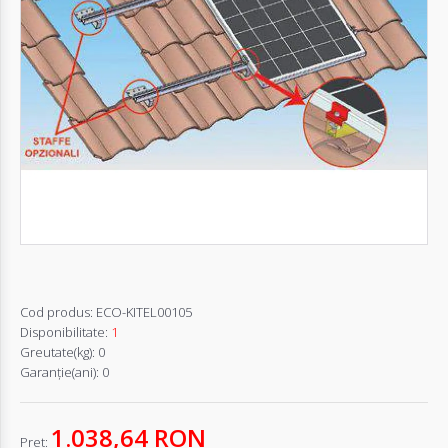
Autentifică-
te
Înregistrează-
te
Configurator
Cerere
Oferta
Cod produs:
ECO-KITEL00105
Disponibilitate:
1
Greutate(kg):
0
Garanţie(ani):
0
1.038,64 RON
Pret: