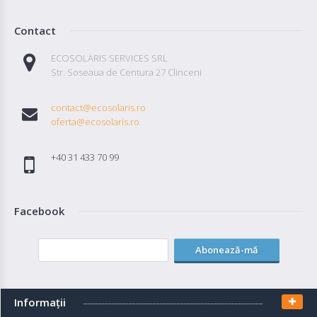
Contact
ECOSOLARIS SERVICES SRL
Str. Soseaua de Centura 27 Clinceni
contact@ecosolaris.ro
oferta@ecosolaris.ro
+40 31 433 70 99
Facebook
Abonează-mă
Informaţii