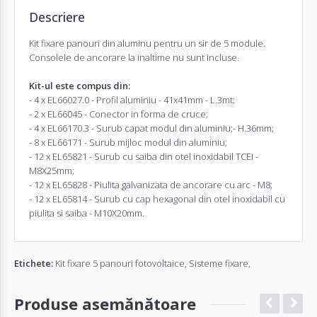
Descriere
Kit fixare panouri din aluminu pentru un sir de 5 module.
Consolele de ancorare la inaltime nu sunt incluse.
Kit-ul este compus din:
- 4 x EL66027.0 - Profil aluminiu - 41x41mm - L.3mt;
- 2 x EL66045 - Conector in forma de cruce;
- 4 x EL66170.3 - Surub capat modul din aluminiu;- H.36mm;
- 8 x EL66171 - Surub mijloc modul din aluminiu;
- 12 x EL65821 - Surub cu saiba din otel inoxidabil TCEI -
M8X25mm;
- 12 x EL65828 - Piulita galvanizata de ancorare cu arc - M8;
- 12 x EL65814 - Surub cu cap hexagonal din otel inoxidabil cu
piulita si saiba - M10X20mm.
Etichete:
Kit fixare 5 panouri fotovoltaice
,
Sisteme fixare
,
Produse asemănătoare