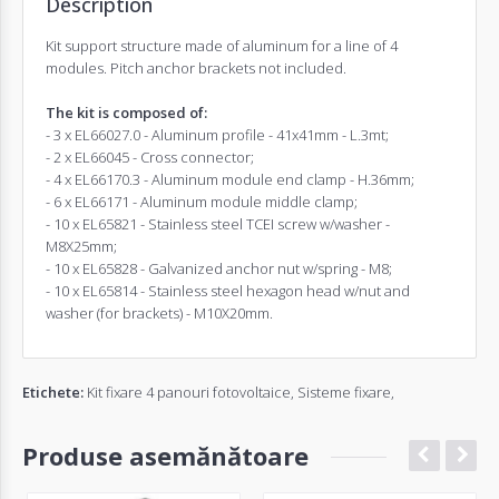
Description
Kit support structure made of aluminum for a line of 4
modules. Pitch anchor brackets not included.
The kit is composed of:
- 3 x EL66027.0 - Aluminum profile - 41x41mm - L.3mt;
- 2 x EL66045 - Cross connector;
- 4 x EL66170.3 - Aluminum module end clamp - H.36mm;
- 6 x EL66171 - Aluminum module middle clamp;
- 10 x EL65821 - Stainless steel TCEI screw w/washer -
M8X25mm;
- 10 x EL65828 - Galvanized anchor nut w/spring - M8;
- 10 x EL65814 - Stainless steel hexagon head w/nut and
washer (for brackets) - M10X20mm.
Etichete:
Kit fixare 4 panouri fotovoltaice
,
Sisteme fixare
,
Produse asemănătoare