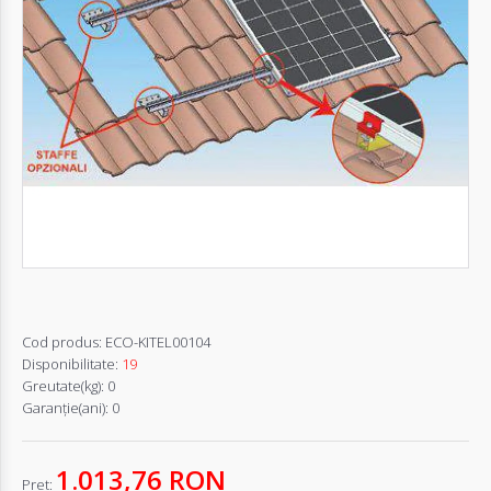
Autentifică-
te
Înregistrează-
te
Configurator
Cerere
Oferta
Cod produs:
ECO-KITEL00104
Disponibilitate:
19
Greutate(kg):
0
Garanţie(ani):
0
1.013,76 RON
Pret: