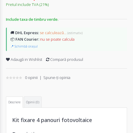
Pretul include TVA (21%)
Include taxa de timbru verde.
🚚
DHL Express:
se calculează...
(estimativ)
📦
FAN Courier:
nu se poate calcula
📍 Schimbă orașul
Adaugă in Wishlist
Compară produsul
0 opinii
|
Spune-ţi opinia
Descriere
Opinii (0)
Kit fixare 4 panouri fotovoltaice