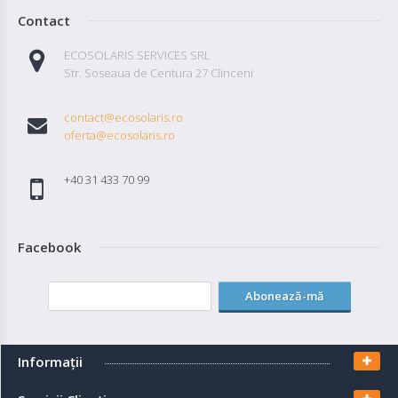
Contact
ECOSOLARIS SERVICES SRL
Str. Soseaua de Centura 27 Clinceni
contact@ecosolaris.ro
oferta@ecosolaris.ro
+40 31 433 70 99
Facebook
Abonează-mă
Informaţii