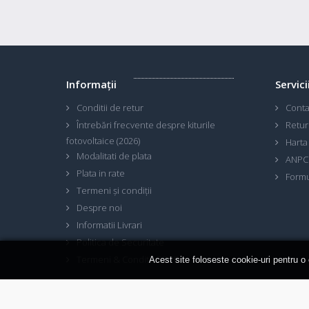
Informaţii
Servici
Conditii de retur
Conta
Întrebări frecvente despre kiturile
Retur
fotovoltaice (2026)
Harta 
Modalitati de plata
ANPC
Plata in rate
Formu
Termeni și condiții
Despre noi
Informatii Livrari
Politica de Securitate
Termeni & Conditii GDPR
Acest site foloseste cookie-uri pentru o