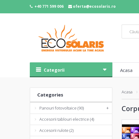
+40 771 599 006
oferta@ecosolaris.ro
Categorii
Acasa
Acasa
Categories
Corpu
Panouri fotovoltaice (90)
+
Accesorii tablouri electrice (4)
Accesorii rulote (2)