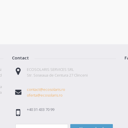
Contact
F
i
ECOSOLARIS SERVICES SRL
id
Str. Soseaua de Centura 27 Clinceni
ta
contact@ecosolaris.ro
a
oferta@ecosolaris.ro
+40 31 433 70 99