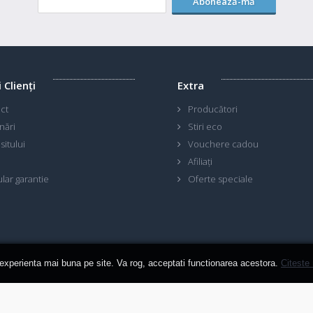
Abonează-mă
i Clienţi
Extra
ct
Producători
nări
Stiri eco
sitului
Vouchere cadou
Afiliaţi
lar garantie
Oferte speciale
 experienta mai buna pe site. Va rog, acceptati functionarea acestora.
Citeste