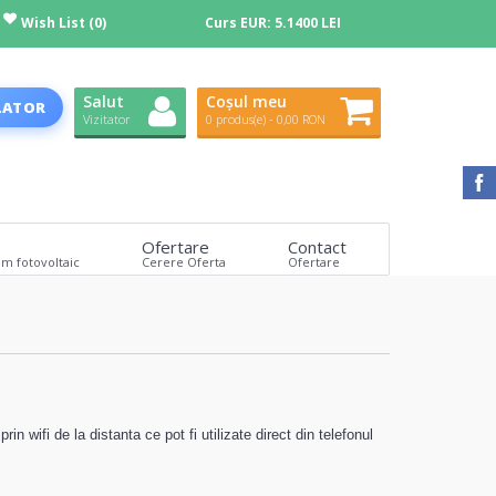
Wish List (0)
Curs EUR:
5.1400 LEI
Salut
Coșul meu
LATOR
Vizitator
0 produs(e) - 0,00 RON
Ofertare
Contact
em fotovoltaic
Cerere Oferta
Ofertare
in wifi de la distanta ce pot fi utilizate direct din telefonul