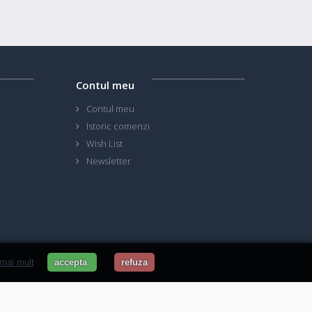
Contul meu
Contul meu
Istoric comenzi
Wish List
Newsletter
 mai mult
accepta
refuza