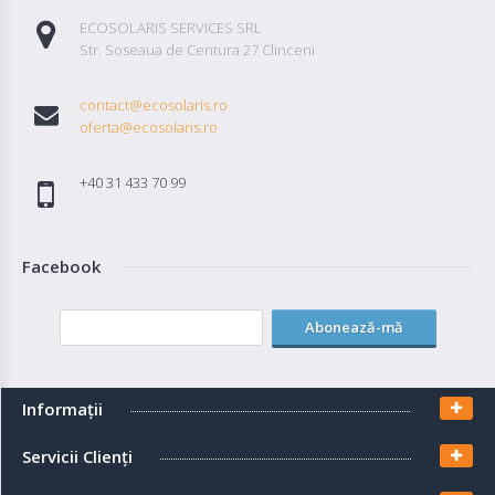
Autentifică-
ECOSOLARIS SERVICES SRL
te
Str. Soseaua de Centura 27 Clinceni
contact@ecosolaris.ro
Înregistrează-
oferta@ecosolaris.ro
te
+40 31 433 70 99
Configurator
Facebook
Cerere
Oferta
Abonează-mă
Informaţii
Servicii Clienţi