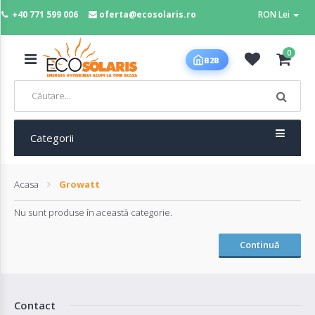
+40 771 599 006
oferta@ecosolaris.ro
RON Lei
MENIU
0
B2B
Acasa
Panouri
fotovoltaice
Categorii
Acasa
Growatt
Sisteme
fotovoltaice
Nu sunt produse în această categorie.
Continuă
Baterii
deep
cycle
Contact