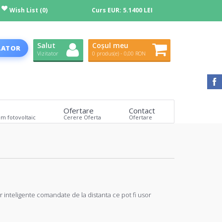
Wish List (0)
Curs EUR:
5.1400 LEI
Salut
Coșul meu
LATOR
Vizitator
0 produs(e) - 0,00 RON
Ofertare
Contact
em fotovoltaic
Cerere Oferta
Ofertare
inteligente comandate de la distanta ce pot fi usor