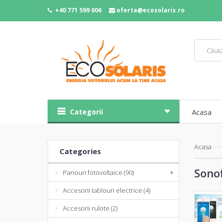
+40 771 599 006
oferta@ecosolaris.ro
Categorii
Acasa
Acasa
Categories
Sono
Panouri fotovoltaice (90)
+
Accesorii tablouri electrice (4)
Accesorii rulote (2)