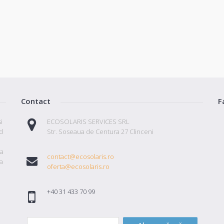
Contact
F
i
ECOSOLARIS SERVICES SRL
id
Str. Soseaua de Centura 27 Clinceni
ta
contact@ecosolaris.ro
a
oferta@ecosolaris.ro
+40 31 433 70 99