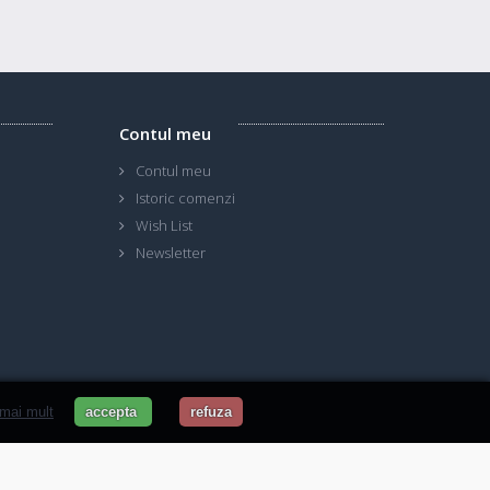
Contul meu
Contul meu
Istoric comenzi
Wish List
Newsletter
 mai mult
accepta
refuza