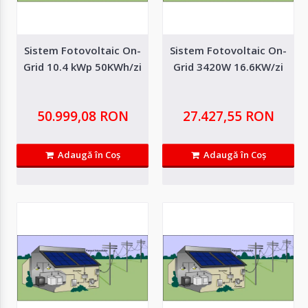
Autentifică-
te
Sistem Fotovoltaic On-
Sistem Fotovoltaic On-
Grid 10.4 kWp 50KWh/zi
Grid 3420W 16.6KW/zi
Înregistrează-
te
50.999,08 RON
27.427,55 RON
Configurator
Adaugă în Coş
Adaugă în Coş
Cerere
Sistem Fotovoltaic On-Grid 10.4 kWp 50KWh/zi
Oferta
Sistemul fotovoltaic on grid de 10Kwp poate produce energie chiar si pe timp
inorat. Productie medie..
50.999,08 RON