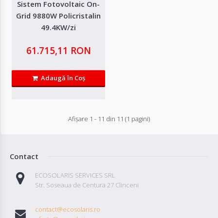
Sistem Fotovoltaic On-
Grid 9880W Policristalin
49.4KW/zi
Sistem Fotovoltaic On-Grid 5700W 28.5KW/zi
61.715,11 RON
Productie medie zilnica 28.5KW Productie medie lunara 684kW Productie
medie anuala 8208Kw..
Adaugă în Coş
42.354,11 RON
Afişare 1 - 11 din 11 (1 pagini)
Adaugă in Wishlist
Compară produsul
Contact
ECOSOLARIS SERVICES SRL
Str. Soseaua de Centura 27 Clinceni
contact@ecosolaris.ro