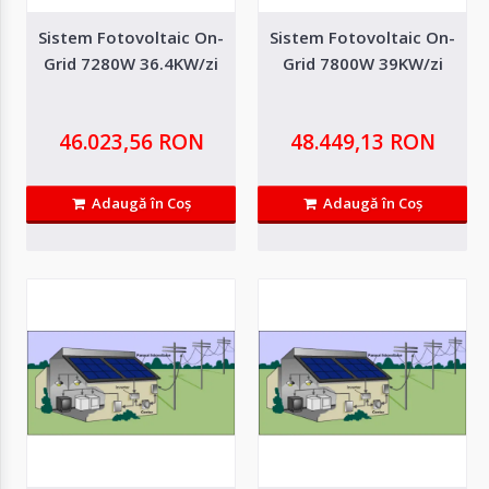
Sistem Fotovoltaic On-
Sistem Fotovoltaic On-
Grid 7280W 36.4KW/zi
Grid 7800W 39KW/zi
46.023,56 RON
48.449,13 RON
Adaugă în Coş
Adaugă în Coş
Sistem Fotovoltaic On-Grid 4560W 22.8KW/zi
Productie medie zilnica 22.8KW Productie medie lunara 684kW Productie
medie anuala 8208Kw..
34.890,83 RON