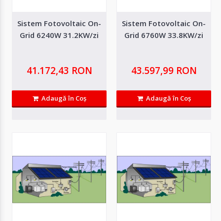
Sistem Fotovoltaic On-
Sistem Fotovoltaic On-
Sistem Fotovoltaic On-Grid 3420W 16.6KW/zi
Grid 6240W 31.2KW/zi
Grid 6760W 33.8KW/zi
Productie medie zilnica 16.6KW Productie medie lunara 498kW Productie
medie anuala 5976Kw..
41.172,43 RON
43.597,99 RON
27.427,55 RON
Adaugă în Coş
Adaugă în Coş
Adaugă in Wishlist
Compară produsul