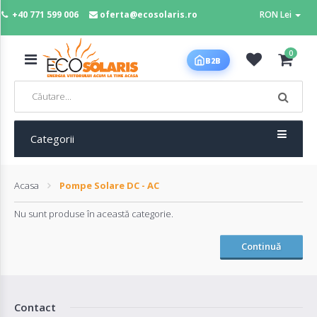
+40 771 599 006
oferta@ecosolaris.ro
RON Lei
MENIU
0
B2B
Acasa
Panouri
fotovoltaice
Categorii
Acasa
Pompe Solare DC - AC
Sisteme
fotovoltaice
Nu sunt produse în această categorie.
Continuă
Baterii
deep
cycle
Contact