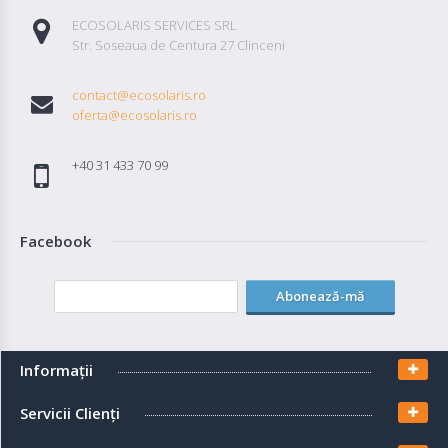
Autentifică-
ECOSOLARIS SERVICES SRL
te
Str. Soseaua de Centura 27 Clinceni
contact@ecosolaris.ro
Înregistrează-
oferta@ecosolaris.ro
te
+40 31 433 70 99
Configurator
Facebook
Cerere
Oferta
Abonează-mă
Informaţii
Servicii Clienţi