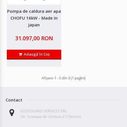
Adaugă in Wishlist
Pompa de caldura aer apa
Compară produsul
CHOFU 16kW - Made in
Japan
31.097,00 RON
Adaugă în Coş
Afişare 1 - 3 din 3 (1 pagini)
Contact
ECOSOLARIS SERVICES SRL
Str. Soseaua de Centura 27 Clinceni