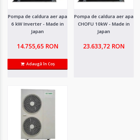
Autentifică-
te
Pompa de caldura aer apa
Pompa de caldura aer apa
6 kW Inverter - Made in
CHOFU 10kW - Made in
Japan
Japan
Înregistrează-
te
14.755,65 RON
23.633,72 RON
Configurator
Adaugă în Coş
Pompa de caldura aer apa 6 kW Inverter - Made
Cerere
Oferta
in Japan
Date tehnice:Pompa caldura Aer/Apa 6kW - DC INVERTERClasa de
eficienta: A++COP: 4,11Compresor: ..
14.755,65 RON