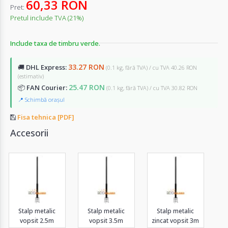
60,33 RON
Pret:
Pretul include TVA (21%)
Include taxa de timbru verde.
33.27 RON
🚚
DHL Express:
(0.1 kg, fără TVA) / cu TVA 40.26 RON
(estimativ)
25.47 RON
📦
FAN Courier:
(0.1 kg, fără TVA) / cu TVA 30.82 RON
📍 Schimbă orașul
Fisa tehnica [PDF]
Accesorii
Stalp metalic
Stalp metalic
Stalp metalic
vopsit 2.5m
vopsit 3.5m
zincat vopsit 3m