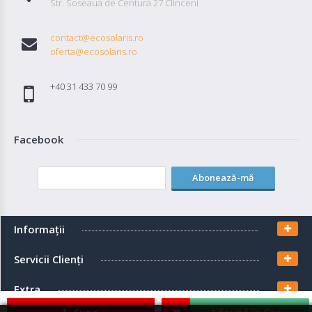
Str. Soseaua de Centura 27 Clinceni
contact@ecosolaris.ro
oferta@ecosolaris.ro
+40 31 433 70 99
Facebook
Abonează-mă
Informaţii
Servicii Clienţi
Extra