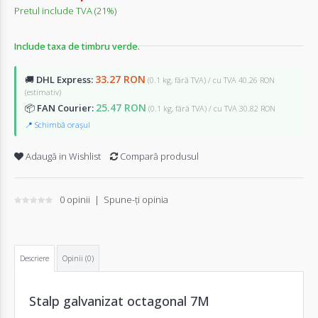
Pretul include TVA (21%)
Include taxa de timbru verde.
33.27 RON
🚚
DHL Express:
(0.1 kg, fără TVA) / cu TVA 40.26 RON
(estimativ)
25.47 RON
📦
FAN Courier:
(0.1 kg, fără TVA) / cu TVA 30.82 RON
📍 Schimbă orașul
Adaugă in Wishlist
Compară produsul
0 opinii
|
Spune-ţi opinia
Descriere
Opinii (0)
Stalp galvanizat octagonal 7M