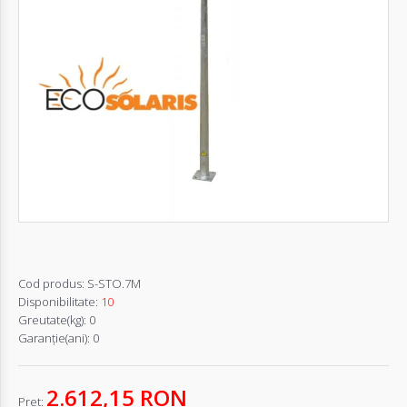
Autentifică-
te
Înregistrează-
te
Configurator
Cerere
Oferta
Cod produs:
S-STO.7M
Disponibilitate:
10
Greutate(kg):
0
Garanţie(ani):
0
2.612,15 RON
Pret: