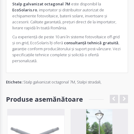
Stalp galvanizat octagonal 7M
este disponibil la
EcoSolaris.ro
, importator și distribuitor autorizat de
echipamente fotovoltaice, baterii solare, invertoare și
accesorii. Calitate garantată, prețuri direct de la importator,
livrare rapidă în toată România.
Cu experiență de peste 10 ani în sisteme fotovoltaice off-grid
și on-grid, EcoSolaris îți oferă
consultanță tehnică gratuită
,
garanție conform producătorului și suport post-vânzare. Vezi
specificațiile tehnice complete și solicită o
ofertă
personalizată
.
Etichete:
Stalp galvanizat octagonal 7M
,
Stalpi stradali
,
Produse asemănătoare