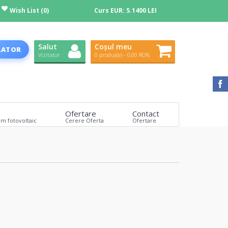
Wish List (0)
Curs EUR:
5.1400 LEI
Salut
Coșul meu
LATOR
Vizitator
0 produs(e) - 0,00 RON
Ofertare
Contact
em fotovoltaic
Cerere Oferta
Ofertare