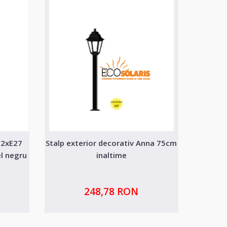
 2xE27
Stalp exterior decorativ Anna 75cm
Stalp
l negru
inaltime
248,78 RON