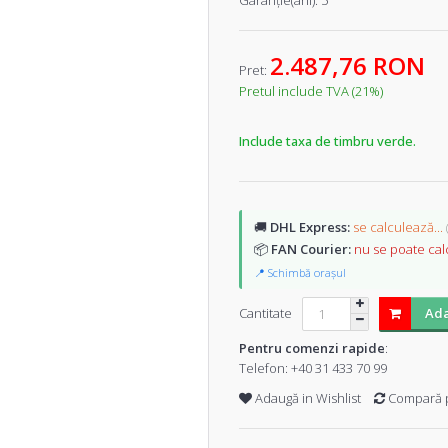
Garanţie(ani):
5
2.487,76 RON
Pret:
Pretul include TVA (21%)
Include taxa de timbru verde.
🚚
DHL Express:
se calculează...
📦
FAN Courier:
nu se poate cal
📍 Schimbă orașul
Cantitate
Ada
Pentru comenzi rapide
:
Telefon:
+40 31 433 70 99
Adaugă in Wishlist
Compară 