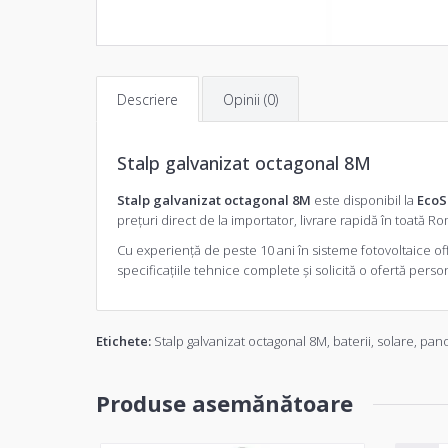
Descriere
Opinii (0)
Stalp galvanizat octagonal 8M
Stalp galvanizat octagonal 8M
este disponibil la
EcoS
prețuri direct de la importator, livrare rapidă în toată R
Cu experiență de peste 10 ani în sisteme fotovoltaice off-
specificațiile tehnice complete și solicită o
ofertă person
Etichete:
Stalp galvanizat octagonal 8M
,
baterii
,
solare
,
pano
Produse asemănătoare