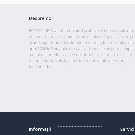
Despre noi
ECOSOLARIS va ofera un mod profesionist de consultanta s
comercializare a sistemelor fotovoltaice off grid cat si on gr
avand
experienta vasta in domeniu energiei alternative din
anul 2006 in Romania. Va stam la dispozitie
alegere comple
a echipamentelor si accesoriilor necesare pentru realizare
sistemelor fotovoltaice potrivite consumului de energie
locuintei dvs.
Informaţii
Servici