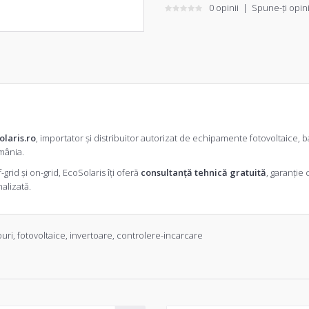
0 opinii
|
Spune-ţi opin
olaris.ro
, importator și distribuitor autorizat de echipamente fotovoltaice, bat
omânia.
grid și on-grid, EcoSolaris îți oferă
consultanță tehnică gratuită
, garanție
alizată
.
uri
,
fotovoltaice
,
invertoare
,
controlere-incarcare