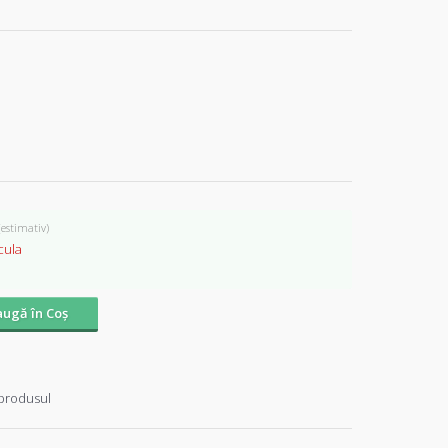
(estimativ)
cula
ugă în Coş
produsul