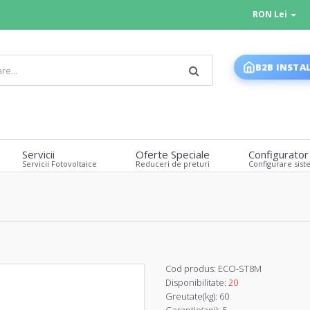
RON Lei
B2B INSTA
Servicii
Oferte Speciale
Configurator
Servicii Fotovoltaice
Reduceri de preturi
Configurare sist
Cod produs:
ECO-ST8M
Disponibilitate:
20
Greutate(kg):
60