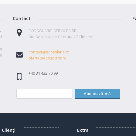
Contact
F
i
ECOSOLARIS SERVICES SRL
id
Str. Soseaua de Centura 27 Clinceni
ta
contact@ecosolaris.ro
a
oferta@ecosolaris.ro
+40 31 433 70 99
Abonează-mă
i Clienţi
Extra