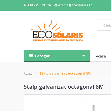
+40 771 599 006
oferta@ecosolaris.ro
Categorii
Acasa
Acasa
Stalp galvanizat octagonal 8M
Stalp galvanizat octagonal 8M