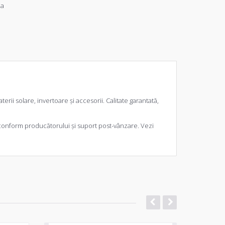
ia
erii solare, invertoare și accesorii. Calitate garantată,
 conform producătorului și suport post-vânzare. Vezi