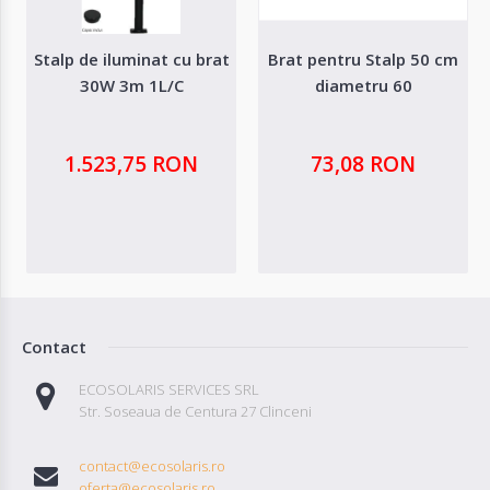
Stalp de iluminat cu brat
Brat pentru Stalp 50 cm
30W 3m 1L/C
diametru 60
1.523,75 RON
73,08 RON
Contact
ECOSOLARIS SERVICES SRL
Str. Soseaua de Centura 27 Clinceni
contact@ecosolaris.ro
oferta@ecosolaris.ro