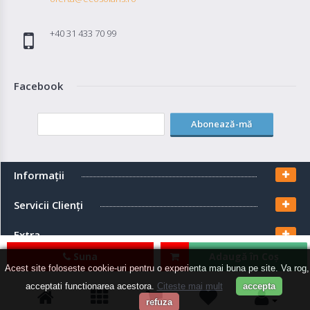
+40 31 433 70 99
Facebook
Abonează-mă
Informaţii
Servicii Clienţi
Extra
Suna
Adaugă în Coş
Contul meu
Acest site foloseste cookie-uri pentru o experienta mai buna pe site. Va rog,
acceptati functionarea acestora.
Citeste mai mult
accepta
refuza