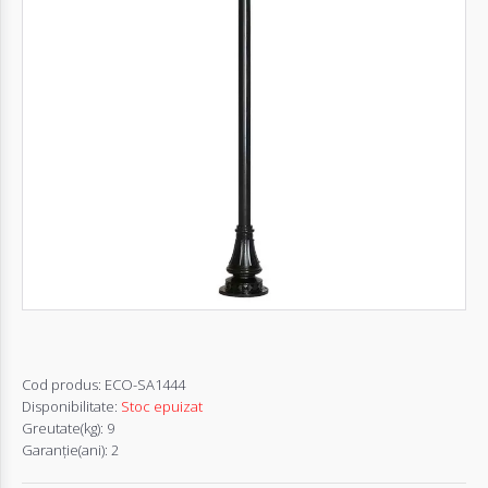
Autentifică-
te
Înregistrează-
te
Configurator
Cerere
Oferta
Cod produs:
ECO-SA1444
Disponibilitate:
Stoc epuizat
Greutate(kg):
9
Garanţie(ani):
2