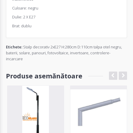
Culoare: negru
Dulie: 2 X E27
Brat: dublu
Etichete:
Stalp decorativ 2xE27 H:280cm D:110cm talpa otel negru
,
baterii
,
solare
,
panouri
,
fotovoltaice
,
invertoare
,
controlere-
incarcare
Produse asemănătoare