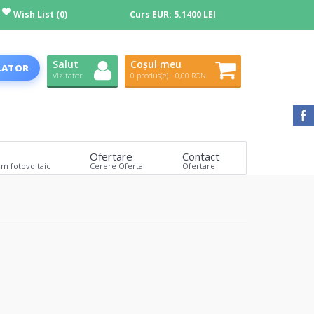
Wish List (0)
Curs EUR:
5.1400 LEI
Salut
Coșul meu
LATOR
Vizitator
0 produs(e) - 0,00 RON
Ofertare
Contact
em fotovoltaic
Cerere Oferta
Ofertare