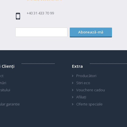
+40 31 433 70 99
Abonează-mă
i Clienţi
Extra
ct
Producători
nări
Stiri eco
sitului
Vouchere cadou
Afiliaţi
lar garantie
Oferte speciale