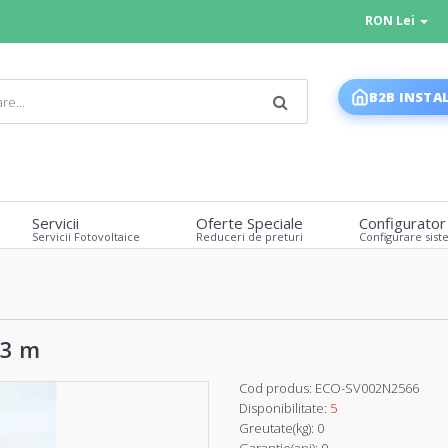
RON Lei
B2B INSTA
Servicii
Oferte Speciale
Configurator
Servicii Fotovoltaice
Reduceri de preturi
Configurare sist
 3 m
Cod produs:
ECO-SV002N2566
Disponibilitate:
5
Greutate(kg):
0