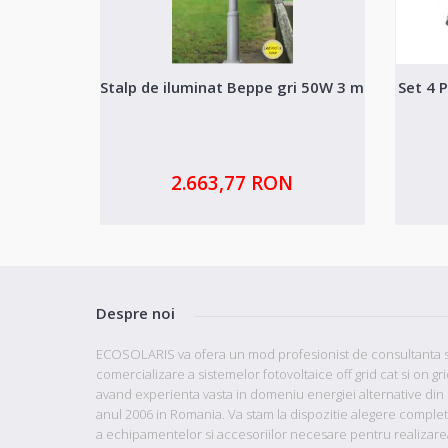
Stalp de iluminat Beppe gri 50W 3 m
Set 4 
2.663,77 RON
Despre noi
ECOSOLARIS va ofera un mod profesionist de consultanta s
comercializare a sistemelor fotovoltaice off grid cat si on gr
avand
experienta vasta in domeniu energiei alternative din
anul 2006 in Romania. Va stam la dispozitie
alegere comple
a echipamentelor si accesoriilor necesare pentru realizare