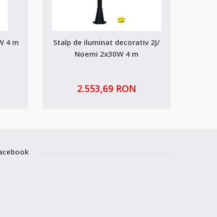
6W 4 m
Stalp de iluminat decorativ 2J/
Bra
Noemi 2x30W 4 m
2.553,69 RON
acebook