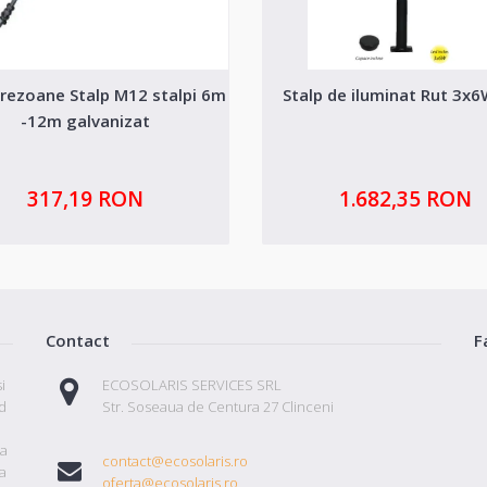
Prezoane Stalp M12 stalpi 6m
Stalp de iluminat Rut 3x
-12m galvanizat
317,19 RON
1.682,35 RON
Contact
F
i
ECOSOLARIS SERVICES SRL
id
Str. Soseaua de Centura 27 Clinceni
ta
contact@ecosolaris.ro
a
oferta@ecosolaris.ro