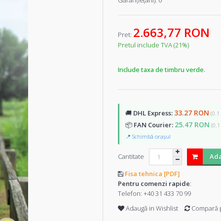
Garanţie(ani):
0
2.663,77 RON
Pret:
Pretul include TVA (21%)
Include taxa de timbru verde.
33.27 RON
🚚
DHL Express:
(0.1
25.47 RON
📦
FAN Courier:
(0.1
📍 Schimbă orașul
Cantitate
Ada
Fisa tehnica [PDF]
Pentru comenzi rapide
:
Telefon:
+40 31 433 70 99
Adaugă in Wishlist
Compară 