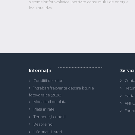
sistemelor fotovoltaice potrivite consumului de energie
locuintei dvs.
Informaţii
Servici
Conditii de retur
Conta
Întrebări frecvente despre kiturile
Retur
fotovoltaice (2026)
Harta 
Modalitati de plata
ANPC
Plata in rate
Formu
Termeni și condiții
Despre noi
Informatii Livrari