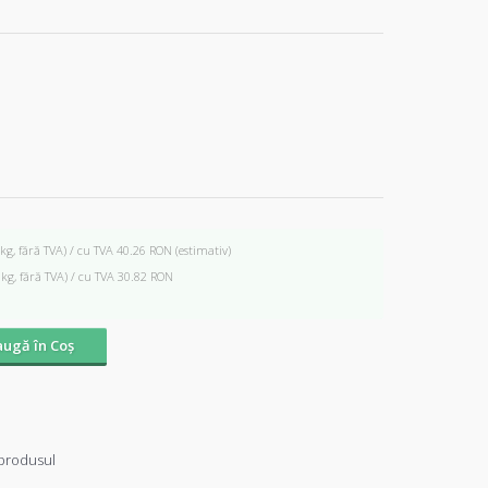
 kg, fără TVA) / cu TVA 40.26 RON
(estimativ)
 kg, fără TVA) / cu TVA 30.82 RON
ugă în Coş
produsul