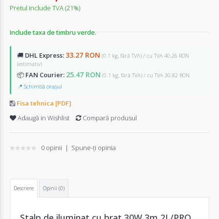
Pretul include TVA (21%)
Include taxa de timbru verde.
33.27 RON
🚚
DHL Express:
(0.1 kg, fără TVA) / cu TVA 40.26 RON
(estimativ)
25.47 RON
📦
FAN Courier:
(0.1 kg, fără TVA) / cu TVA 30.82 RON
📍 Schimbă orașul
Fisa tehnica [PDF]
Adaugă in Wishlist
Compară produsul
0 opinii
|
Spune-ţi opinia
Descriere
Opinii (0)
Stalp de iluminat cu brat 30W 3m 2L/PRO