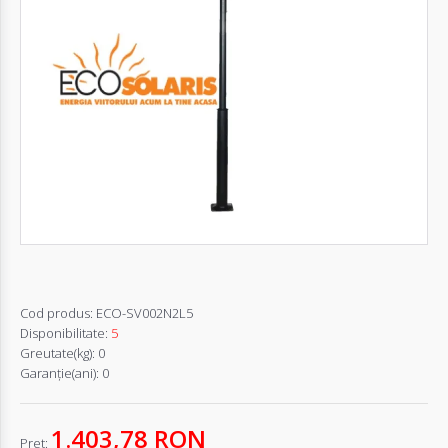
Autentifică-
te
Înregistrează-
te
Configurator
Cerere
Oferta
Cod produs:
ECO-SV002N2L5
Disponibilitate:
5
Greutate(kg):
0
Garanţie(ani):
0
1.403,78 RON
Pret: