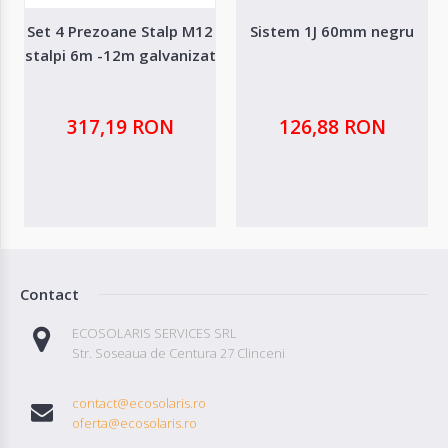
Set 4 Prezoane Stalp M12
Sistem 1J 60mm negru
stalpi 6m -12m galvanizat
317,19 RON
126,88 RON
Contact
ECOSOLARIS SERVICES SRL
Str. Soseaua de Centura 27 Clinceni
contact@ecosolaris.ro
oferta@ecosolaris.ro