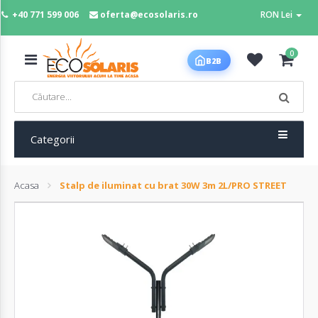
+40 771 599 006
oferta@ecosolaris.ro
RON Lei
MENIU
0
B2B
Acasa
Panouri
fotovoltaice
Categorii
Acasa
Stalp de iluminat cu brat 30W 3m 2L/PRO STREET
Sisteme
fotovoltaice
Baterii
deep
cycle