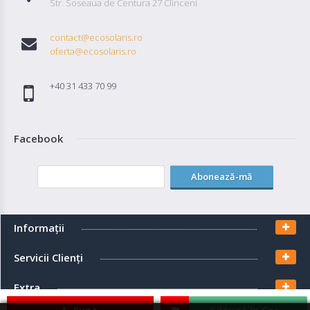
Str. Soseaua de Centura 27 Clinceni
contact@ecosolaris.ro
oferta@ecosolaris.ro
+40 31 433 70 99
Facebook
Abonează-mă
Informaţii
Servicii Clienţi
Extra