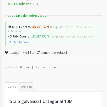
Pretul include TVA (21%)
Include taxa de timbru verde.
33.27 RON
🚚
DHL Express:
(0.1 kg, fără TVA) / cu TVA 40.26 RON
(estimativ)
25.47 RON
📦
FAN Courier:
(0.1 kg, fără TVA) / cu TVA 30.82 RON
📍 Schimbă orașul
Adaugă in Wishlist
Compară produsul
0 opinii
|
Spune-ţi opinia
Descriere
Opinii (0)
Stalp galvanizat octagonal 10M