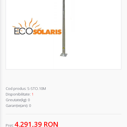
Autentifică-
te
Înregistrează-
te
Configurator
Cerere
Oferta
Cod produs:
S-STO.10M
Disponibilitate:
1
Greutate(kg):
0
Garanţie(ani):
0
4.291,39 RON
Pret: